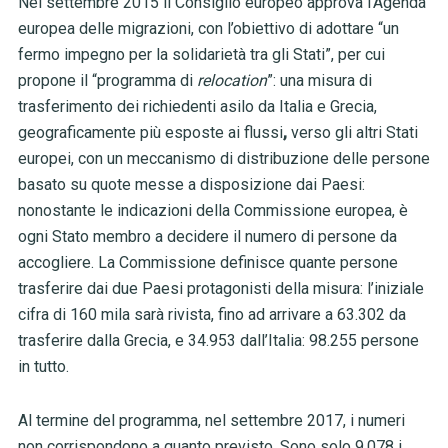
Nel settembre 2015 il Consiglio europeo approva l’Agenda
europea delle migrazioni, con l’obiettivo di adottare “
un
fermo impegno per la solidarietà tra gli Stati”, per cui
propone
il “programma di
relocation
”: una misura di
trasferimento dei richiedenti asilo da Italia e Grecia,
geograficamente più esposte ai flussi
,
verso gli altri Stati
europei, con un meccanismo di distribuzione delle persone
basato su quote messe a disposizione dai Paesi:
nonostante le indicazioni della Commissione europea, è
ogni Stato membro a decidere il numero di persone da
accogliere. La
Commissione definisce quante persone
trasferire dai due Paesi protagonisti della misura: l’iniziale
cifra di 160 mila sarà rivista, fino ad arrivare a
63.302 da
trasferire dalla Grecia, e 34.953 dall’Italia: 98.255 persone
in tutto
.
Al termine del programma, nel settembre 2017, i numeri
non corrispondono a quanto previsto. Sono solo
9.078 i