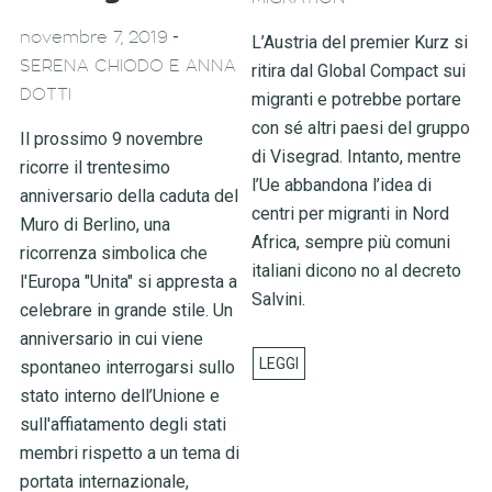
-
novembre 7, 2019
L’Austria del premier Kurz si
SERENA CHIODO E ANNA
ritira dal Global Compact sui
DOTTI
migranti e potrebbe portare
con sé altri paesi del gruppo
Il prossimo 9 novembre
di Visegrad. Intanto, mentre
ricorre il trentesimo
l’Ue abbandona l’idea di
anniversario della caduta del
centri per migranti in Nord
Muro di Berlino, una
Africa, sempre più comuni
ricorrenza simbolica che
italiani dicono no al decreto
l'Europa "Unita" si appresta a
Salvini.
celebrare in grande stile. Un
anniversario in cui viene
spontaneo interrogarsi sullo
stato interno dell’Unione e
sull'affiatamento degli stati
membri rispetto a un tema di
portata internazionale,