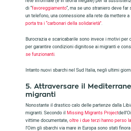
rete informale (e in teoria illegale) per la sussisten
di “
favoreggiamento
“, ma se uno straniero deve far
un telefono, una connessione alla rete da mettere a
porta tra i “carbonari della solidarietà”
.
Burocrazia e scaricabarile sono invece i motivi per c
per garantire condizioni dignitose ai migranti e co
se funzionanti
.
Intanto nuovi sbarchi nel Sud Italia, negli ultimi gior
5. Attraversare il Mediterran
migranti
Nonostante il drastico calo delle partenze dalla Libi
migranti. Secondo il
Missing Migrants Project
dell’O
vittime documentate,
oltre i due terzi hanno perso la 
l’Oim gli sbarchi via mare in Europa sono stati finor