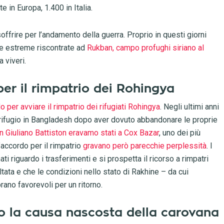
 in Europa, 1.400 in Italia.
offrire per l’andamento della guerra. Proprio in questi giorni
me estreme riscontrate ad
Rukban, campo profughi siriano al
a viveri.
 per il rimpatrio dei Rohingya
o per avviare il rimpatrio dei rifugiati Rohingya
. Negli ultimi anni
 rifugio in Bangladesh dopo aver dovuto abbandonare le proprie
n Giuliano Battiston eravamo stati a Cox Bazar
, uno dei più
accordo per il rimpatrio
gravano però parecchie perplessità
. I
i riguardo i trasferimenti e si prospetta il ricorso a rimpatri
tata e che le condizioni nello stato di Rakhine – da cui
ano favorevoli per un ritorno.
o la causa nascosta della carovana