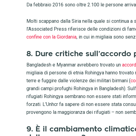
Da febbraio 2016 sono oltre 2.100 le persone arrivate
Molti scappano dalla Siria nella quale si continua a s
l’Associated Press riferisce delle condizioni di fa
confine con la Giordania
, in cui in migliaia sono senz
8. Dure critiche sull’accordo
Bangladesh e Myanmar avrebbero trovato un
accord
migliaia di persone di etnia Rohingya hanno trovato
terre e fuggire dalle violenze dei militari birmani (
co
grandi campi profughi Rohingya in Bangladesh). Sull’
rifugiati Rohingya sembrano non essere stati informat
forzati. L’Unhcr fa sapere di non essere stata consul
provengono la maggioranza dei rifugiati – non sembr
9. È il cambiamento climatic