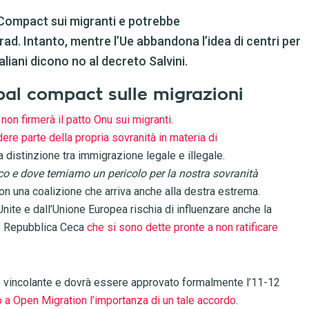
al Compact sui migranti e potrebbe
rad. Intanto, mentre l’Ue abbandona l’idea di centri per
liani dicono no al decreto Salvini.
lobal compact sulle migrazioni
 non firmerà il patto Onu sui migranti
.
dere parte della propria sovranità in materia di
distinzione tra immigrazione legale e illegale.
co e dove temiamo un pericolo per la nostra sovranità
n una coalizione che arriva anche alla destra estrema.
nite e dall’Unione Europea rischia di influenzare anche la
a e Repubblica Ceca
che si sono dette pronte a non ratificare
e vincolante e dovrà essere approvato formalmente l’11-12
 a Open Migration l’importanza di un tale accordo
.