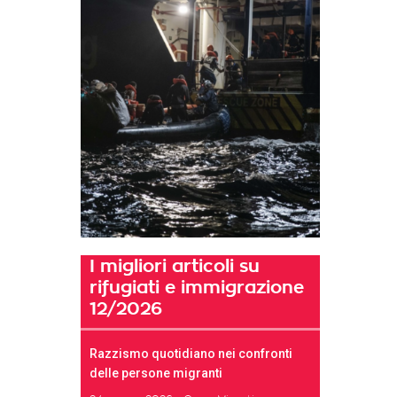
I migliori articoli su
rifugiati e immigrazione
12/2026
Razzismo quotidiano nei confronti
delle persone migranti
t