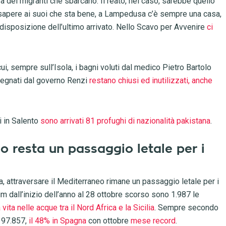
za dei migranti che sbarcano. Il reato, nel caso, sarebbe quello
 sapere ai suoi che sta bene, a Lampedusa c’è sempre una casa,
 disposizione dell’ultimo arrivato. Nello Scavo per Avvenire
ci
ui, sempre sull’Isola, i bagni voluti dal medico Pietro Bartolo
nsegnati dal governo Renzi
restano chiusi ed inutilizzati, anche
ni in Salento
sono arrivati 81 profughi di nazionalità pakistana
.
eo resta un passaggio letale per i
a, attraversare il Mediterraneo rimane un passaggio letale per i
im dall’inizio dell’anno al 28 ottobre scorso sono 1.987 le
vita nelle acque tra il Nord Africa e la Sicilia
. Sempre secondo
a 97.857,
il 48% in Spagna
con ottobre
mese record
.