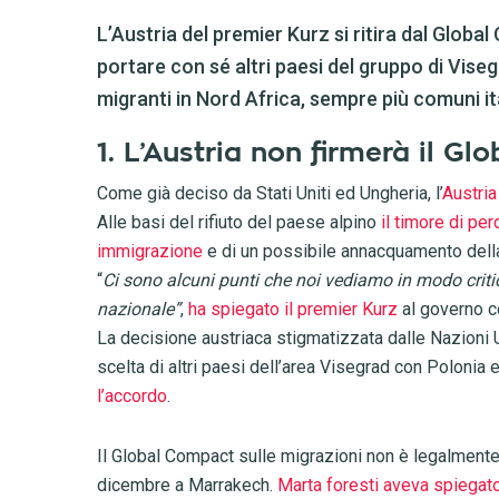
L’Austria del premier Kurz si ritira dal Glob
portare con sé altri paesi del gruppo di Viseg
migranti in Nord Africa, sempre più comuni ita
1. L’Austria non firmerà il G
Come già deciso da Stati Uniti ed Ungheria, l’
Austria
Alle basi del rifiuto del paese alpino
il timore di per
immigrazione
e di un possibile annacquamento della 
“
Ci sono alcuni punti che noi vediamo in modo criti
nazionale”
,
ha spiegato il premier Kurz
al governo co
La decisione austriaca stigmatizzata dalle Nazioni U
scelta di altri paesi dell’area Visegrad con Poloni
l’accordo
.
Il Global Compact sulle migrazioni non è legalment
dicembre a Marrakech.
Marta foresti aveva spiegato