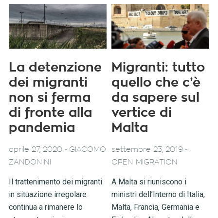
La detenzione
Migranti: tutto
dei migranti
quello che c’è
non si ferma
da sapere sul
di fronte alla
vertice di
pandemia
Malta
-
-
aprile 27, 2020
GIACOMO
settembre 23, 2019
ZANDONINI
OPEN MIGRATION
Il trattenimento dei migranti
A Malta si riuniscono i
in situazione irregolare
ministri dell’Interno di Italia,
continua a rimanere lo
Malta, Francia, Germania e