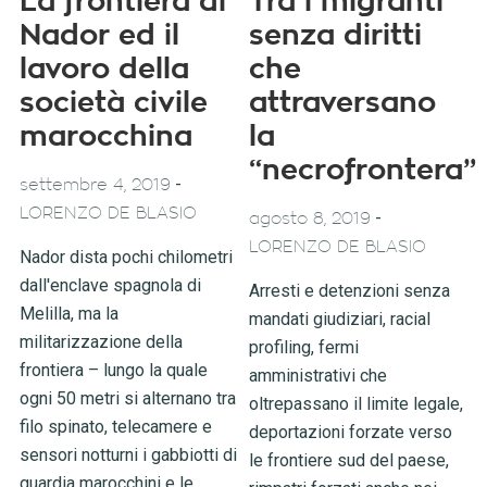
La frontiera di
Tra i migranti
Nador ed il
senza diritti
lavoro della
che
società civile
attraversano
marocchina
la
“necrofrontera”
-
settembre 4, 2019
LORENZO DE BLASIO
-
agosto 8, 2019
LORENZO DE BLASIO
Nador dista pochi chilometri
dall'enclave spagnola di
Arresti e detenzioni senza
Melilla, ma la
mandati giudiziari, racial
militarizzazione della
profiling, fermi
frontiera – lungo la quale
amministrativi che
ogni 50 metri si alternano tra
oltrepassano il limite legale,
filo spinato, telecamere e
deportazioni forzate verso
sensori notturni i gabbiotti di
le frontiere sud del paese,
guardia marocchini e le