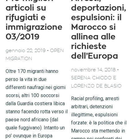
articoli su
deportazioni,
rifugiati e
espulsioni: il
immigrazione
Marocco si
03/2019
allinea alle
richieste
-
gennaio 22, 2019
OPEN
dell’Europa
MIGRATION
-
novembre 14, 2018
Oltre 170 migranti hanno
SERENA CHIODO E
perso la vita in due
LORENZO DE BLASIO
differenti naufragi nei giorni
scorsi, altri 100 soccorsi
Racial profiling, arresti
dalla Guardia costiera libica
arbitrari, detenzioni
stanno facendo rotta verso il
illegittime, espulsioni
paese nord africano (dal
forzate: è la politica che il
quale fuggivano). Intanto un
Marocco sta mettendo in
po’ ovunque in Europa
campo nei confronti dei