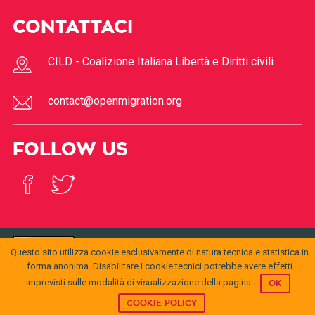
CONTATTACI
CILD - Coalizione Italiana Libertà e Diritti civili
contact@openmigration.org
FOLLOW US
Questo sito utilizza cookie esclusivamente di natura tecnica e statistica in
© 2017
Open
openmigration.org
by
CILD
is licensed under a
Creative
forma anonima. Disabilitare i cookie tecnici potrebbe avere effetti
Migration
Commons Attribution 4.0 International License
.
Permissions beyond the scope of this license may be
imprevisti sulle modalità di visualizzazione della pagina.
OK
available at
info@cild.eu
COOKIE POLICY