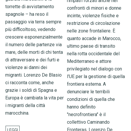
rimpatri forzati anche nei
torrette di avvistamento
confronti di minori e donne
spagnole – ha reso il
incinte, violenze fisiche e
passaggio via terra sempre
restrizione di circolazione
più difficoltoso, vedendo
nelle zone frontaliere. È
crescere esponenzialmente
quanto accade in Marocco,
il numero delle partenze via
ultimo paese di transito
mare, delle morti di chi tenta
nella rotta occidentale del
di attraversare e dei furti e
Mediterraneo e attore
violenze ai danni dei
privilegiato nel dialogo con
migranti. Lorenzo De Blasio
l’UE per la gestione di quella
ci racconta come, anche
frontiera esterna. A
grazie i soldi di Spagna e
denunciare le terribili
Europa è cambiata la vita per
condizioni di quella che
i migranti della città
hanno definito
marocchina.
"necrofrontiera" è il
collettivo Caminando
Fronteras, Lorenzo De