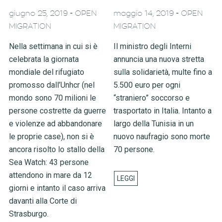
-
-
giugno 25, 2019
OPEN
maggio 14, 2019
OPEN
MIGRATION
MIGRATION
Nella settimana in cui si è
Il ministro degli Interni
celebrata la giornata
annuncia una nuova stretta
mondiale del rifugiato
sulla solidarietà, multe fino a
promosso dall’Unhcr (nel
5.500 euro per ogni
mondo sono 70 milioni le
“straniero” soccorso e
persone costrette da guerre
trasportato in Italia. Intanto a
e violenze ad abbandonare
largo della Tunisia in un
le proprie case), non si è
nuovo naufragio sono morte
ancora risolto lo stallo della
70 persone.
Sea Watch: 43 persone
attendono in mare da 12
giorni e intanto il caso arriva
davanti alla Corte di
Strasburgo.