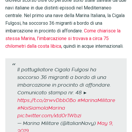
Giovedì scorso oltre 60 persone sono state salvate da due
navi italiane in due distinti episodi nel Mediterraneo
centrale. Nel primo una nave della Marina Italiana, la Cigala
Fulgosi, ha soccorso 36 migranti a bordo di una
imbarcazione in procinto di affondare.
Come chiarisce la
stessa Marina, l’imbarcazione si trovava a circa 75
chilometri dalla costa libica
, quindi in acque internazionali.
Il pattugliatore Cigala Fulgosi ha
soccorso 36 migranti a bordo di una
imbarcazione in procinto di affondare.
Comunicato stampa nr. 48 ►
https://t.co/zrwvDbb0Bo
#MarinaMilitare
#NoiSiamolaMarina
pic.twitter.com/xtd0r1Wbzi
— Marina Militare (@ItalianNavy)
May 9,
2019