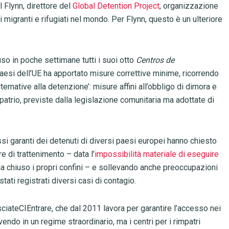
 Flynn, direttore del
Global Detention Project
, organizzazione
migranti e rifugiati nel mondo. Per Flynn, questo è un ulteriore
uso in poche settimane tutti i suoi otto
Centros de
paesi dell’UE ha apportato misure correttive minime, ricorrendo
ernative alla detenzione’: misure affini all’obbligo di dimora e
mpatrio, previste dalla legislazione comunitaria ma adottate di
essi garanti dei detenuti di diversi paesi europei hanno chiesto
re di trattenimento – data l’
impossibilità materiale di eseguire
 chiuso i propri confini – e sollevando anche preoccupazioni
stati registrati diversi casi di contagio.
iateCIEntrare, che dal 2011 lavora per garantire l’accesso nei
vivendo in un regime straordinario, ma i centri per i rimpatri