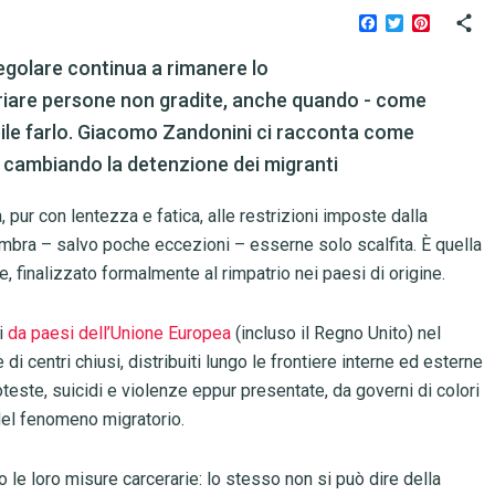
Facebook
Twitter
Pinteres
regolare continua a rimanere lo
triare persone non gradite, anche quando - come
bile farlo. Giacomo Zandonini ci racconta come
 cambiando la detenzione dei migranti
, pur con lentezza e fatica, alle restrizioni imposte dalla
embra – salvo poche eccezioni – esserne solo scalfita. È quella
e, finalizzato formalmente al rimpatrio nei paesi di origine.
ti
da paesi dell’Unione Europea
(incluso il Regno Unito) nel
di centri chiusi, distribuiti lungo le frontiere interne ed esterne
oteste, suicidi e violenze eppur presentate, da governi di colori
 del fenomeno migratorio.
 le loro misure carcerarie: lo stesso non si può dire della