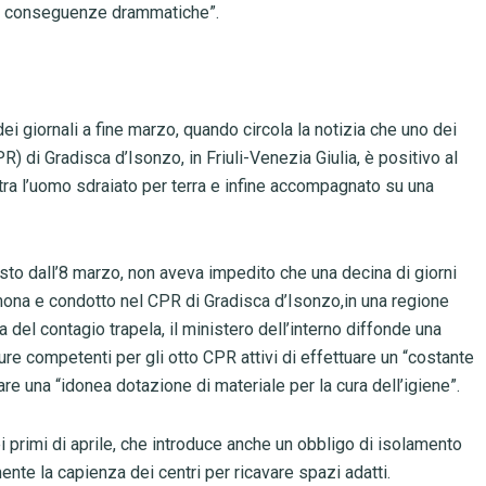
con conseguenze drammatiche”.
dei giornali a fine marzo, quando circola la notizia che uno dei
R) di Gradisca d’Isonzo, in Friuli-Venezia Giulia, è positivo al
stra l’uomo sdraiato per terra e infine accompagnato su una
isto dall’8 marzo, non aveva impedito che una decina di giorni
mona e condotto nel CPR di Gradisca d’Isonzo,in una regione
a del contagio trapela, il ministero dell’interno diffonde una
ture competenti per gli otto CPR attivi di effettuare un “costante
rare una “idonea dotazione di materiale per la cura dell’igiene”.
i primi di aprile, che introduce anche un obbligo di isolamento
ente la capienza dei centri per ricavare spazi adatti.