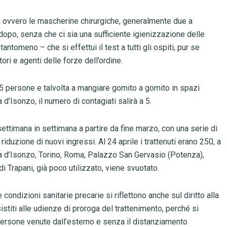
i, ovvero le mascherine chirurgiche, generalmente due a
opo, senza che ci sia una sufficiente igienizzazione delle
tantomeno – che si effettui il test a tutti gli ospiti, pur se
ori e agenti delle forze dell’ordine.
 5 persone e talvolta a mangiare gomito a gomito in spazi
 d’Isonzo, il numero di contagiati salirà a 5.
ettimana in settimana a partire da fine marzo, con una serie di
iduzione di nuovi ingressi. Al 24 aprile i trattenuti erano 250, a
sca d’Isonzo, Torino, Roma, Palazzo San Gervasio (Potenza),
i Trapani, già poco utilizzato, viene svuotato.
condizioni sanitarie precarie si riflettono anche sul diritto alla
istiti alle udienze di proroga del trattenimento, perché si
persone venute dall’esterno e senza il distanziamento