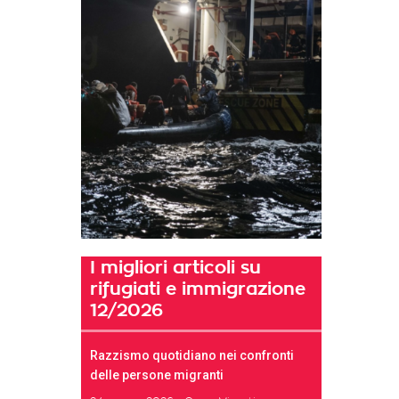
I migliori articoli su
rifugiati e immigrazione
12/2026
Razzismo quotidiano nei confronti
delle persone migranti