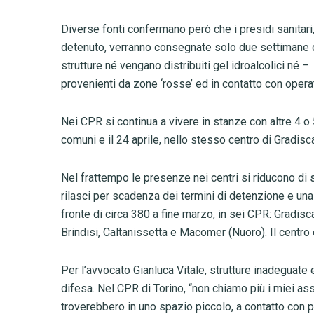
Diverse fonti confermano però che i presidi sanitar
detenuto, verranno consegnate solo due settimane d
strutture né vengano distribuiti gel idroalcolici né – 
provenienti da zone ‘rosse’ ed in contatto con operat
Nei CPR si continua a vivere in stanze con altre 4 o
comuni e il 24 aprile, nello stesso centro di Gradisca
Nel frattempo le presenze nei centri si riducono di s
rilasci per scadenza dei termini di detenzione e una r
fronte di circa 380 a fine marzo, in sei CPR: Gradi
Brindisi, Caltanissetta e Macomer (Nuoro). Il centro d
Per l’avvocato Gianluca Vitale, strutture inadeguate e 
difesa. Nel CPR di Torino, “non chiamo più i miei ass
troverebbero in uno spazio piccolo, a contatto con 