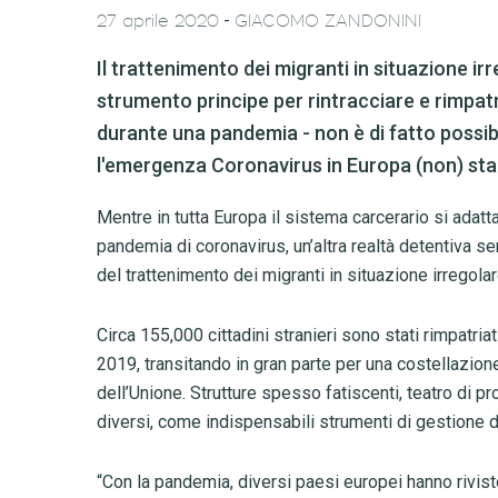
-
27 aprile 2020
GIACOMO ZANDONINI
Il trattenimento dei migranti in situazione ir
strumento principe per rintracciare e rimpa
durante una pandemia - non è di fatto possi
l'emergenza Coronavirus in Europa (non) sta
Mentre in tutta Europa il sistema carcerario si adatta
pandemia di coronavirus, un’altra realtà detentiva s
del trattenimento dei migranti in situazione irregolar
Circa 155,000 cittadini stranieri sono stati rimpatria
2019, transitando in gran parte per una costellazione 
dell’Unione. Strutture spesso fatiscenti, teatro di pr
diversi, come indispensabili strumenti di gestione
“Con la pandemia, diversi paesi europei hanno rivisto