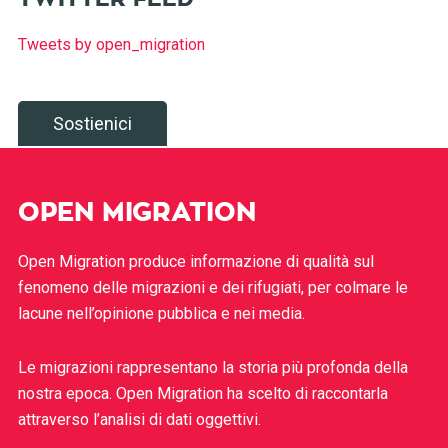
Tweets by open_migration
Sostienici
OPEN MIGRATION
Open Migration produce informazione di qualità sul
fenomeno delle migrazioni e dei rifugiati, per colmare le
lacune nell’opinione pubblica e nei media.
Le migrazioni rappresentano la storia più profonda della
nostra epoca. Open Migration ha scelto di raccontarla
attraverso l’analisi di dati oggettivi.