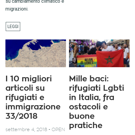
su cambiamento climatico e
migrazioni.
I 10 migliori
Mille baci:
articoli su
rifugiati Lgbti
rifugiati e
in Italia, fra
immigrazione
ostacoli e
33/2018
buone
pratiche
-
settembre 4, 2018
OPEN