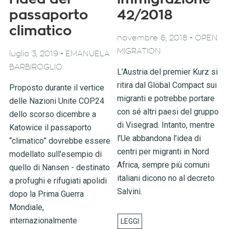
passaporto
42/2018
climatico
-
novembre 6, 2018
OPEN
MIGRATION
-
luglio 3, 2019
EMANUELA
BARBIROGLIO
L’Austria del premier Kurz si
ritira dal Global Compact sui
Proposto durante il vertice
migranti e potrebbe portare
delle Nazioni Unite COP24
con sé altri paesi del gruppo
dello scorso dicembre a
di Visegrad. Intanto, mentre
Katowice il passaporto
l’Ue abbandona l’idea di
“climatico” dovrebbe essere
centri per migranti in Nord
modellato sull'esempio di
Africa, sempre più comuni
quello di Nansen - destinato
italiani dicono no al decreto
a profughi e rifugiati apolidi
Salvini.
dopo la Prima Guerra
Mondiale,
internazionalmente