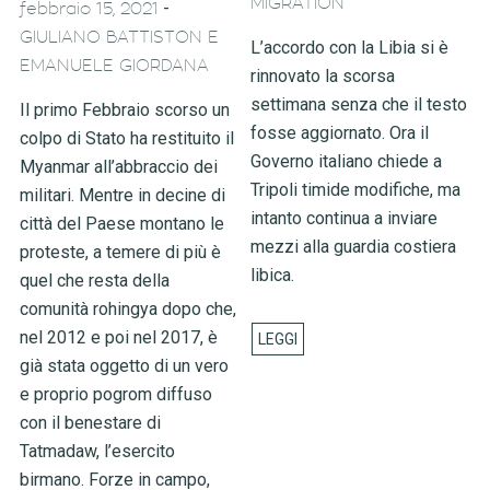
MIGRATION
-
febbraio 15, 2021
GIULIANO BATTISTON E
L’accordo con la Libia si è
EMANUELE GIORDANA
rinnovato la scorsa
settimana senza che il testo
Il primo Febbraio scorso un
fosse aggiornato. Ora il
colpo di Stato ha restituito il
Governo italiano chiede a
Myanmar all’abbraccio dei
Tripoli timide modifiche, ma
militari. Mentre in decine di
intanto continua a inviare
città del Paese montano le
mezzi alla guardia costiera
proteste, a temere di più è
libica.
quel che resta della
comunità rohingya dopo che,
nel 2012 e poi nel 2017, è
già stata oggetto di un vero
e proprio pogrom diffuso
con il benestare di
Tatmadaw, l’esercito
birmano. Forze in campo,