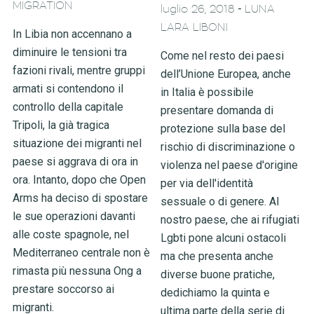
MIGRATION
-
luglio 26, 2018
LUNA
LARA LIBONI
In Libia non accennano a
diminuire le tensioni tra
Come nel resto dei paesi
fazioni rivali, mentre gruppi
dell’Unione Europea, anche
armati si contendono il
in Italia è possibile
controllo della capitale
presentare domanda di
Tripoli, la già tragica
protezione sulla base del
situazione dei migranti nel
rischio di discriminazione o
paese si aggrava di ora in
violenza nel paese d'origine
ora. Intanto, dopo che Open
per via dell'identità
Arms ha deciso di spostare
sessuale o di genere. Al
le sue operazioni davanti
nostro paese, che ai rifugiati
alle coste spagnole, nel
Lgbti pone alcuni ostacoli
Mediterraneo centrale non è
ma che presenta anche
rimasta più nessuna Ong a
diverse buone pratiche,
prestare soccorso ai
dedichiamo la quinta e
migranti.
ultima parte della serie di