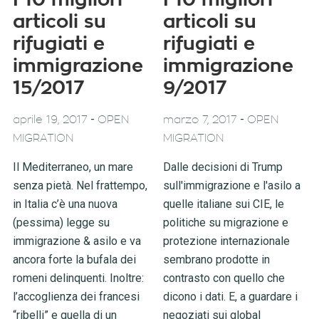
articoli su
articoli su
rifugiati e
rifugiati e
immigrazione
immigrazione
15/2017
9/2017
-
-
aprile 19, 2017
OPEN
marzo 7, 2017
OPEN
MIGRATION
MIGRATION
Il Mediterraneo, un mare
Dalle decisioni di Trump
senza pietà. Nel frattempo,
sull'immigrazione e l'asilo a
in Italia c’è una nuova
quelle italiane sui CIE, le
(pessima) legge su
politiche su migrazione e
immigrazione & asilo e va
protezione internazionale
ancora forte la bufala dei
sembrano prodotte in
romeni delinquenti. Inoltre:
contrasto con quello che
l’accoglienza dei francesi
dicono i dati. E, a guardare i
“ribelli” e quella di un
negoziati sui global