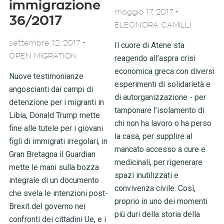
immigrazione
-
maggio 17, 2017
36/2017
ELEONORA CAMILLI
-
settembre 12, 2017
Il cuore di Atene sta
OPEN MIGRATION
reagendo all’aspra crisi
economica greca con diversi
Nuove testimonianze
esperimenti di solidarietà e
angoscianti dai campi di
di autorganizzazione - per
detenzione per i migranti in
tamponare l’isolamento di
Libia, Donald Trump mette
chi non ha lavoro o ha perso
fine alle tutele per i giovani
la casa, per supplire al
figli di immigrati irregolari, in
mancato accesso a cure e
Gran Bretagna il Guardian
medicinali, per rigenerare
mette le mani sulla bozza
spazi inutilizzati e
integrale di un documento
convivenza civile. Così,
che svela le intenzioni post-
proprio in uno dei momenti
Brexit del governo nei
più duri della storia della
confronti dei cittadini Ue, e i