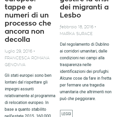
tappe e
dei migranti a
numeri di un
Lesbo
processo che
-
febbraio 18, 2016
ancora non
MARÌKA SURACE
decolla
Dal regolamento di Dublino
-
ai corridori umanitari, dalle
luglio 29, 2016
condizioni nei campi alla
FRANCESCA ROMANA
trasparenza nelle
GENOVIVA
identificazioni dei profughi.
Gli stati europei sono ben
Alcune cose da fare in fretta
lontani dal rispettare gli
per fermare una tragedia
impegni assunti
umanitaria che altrimenti non
relativamente al programma
può che peggiorare.
di relocation europeo. In
base a quanto stabilito
nell'estate 2015, 160.000