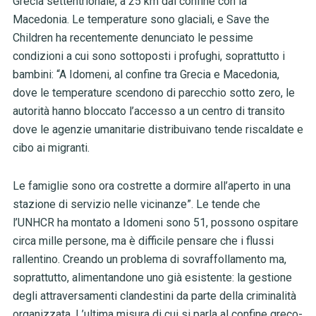
Grecia settentrionale, a 25 km dal confine con la
Macedonia. Le temperature sono glaciali, e Save the
Children ha recentemente denunciato le pessime
condizioni a cui sono sottoposti i profughi, soprattutto i
bambini: “A Idomeni, al confine tra Grecia e Macedonia,
dove le temperature scendono di parecchio sotto zero, le
autorità hanno bloccato l’accesso a un centro di transito
dove le agenzie umanitarie distribuivano tende riscaldate e
cibo ai migranti.
Le famiglie sono ora costrette a dormire all’aperto in una
stazione di servizio nelle vicinanze”. Le tende che
l’UNHCR ha montato a Idomeni sono 51, possono ospitare
circa mille persone, ma è difficile pensare che i flussi
rallentino. Creando un problema di sovraffollamento ma,
soprattutto, alimentandone uno già esistente: la gestione
degli attraversamenti clandestini da parte della criminalità
organizzata. L’ultima misura di cui si parla al confine greco-