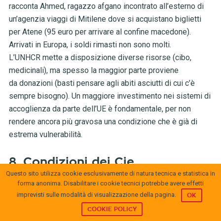
racconta Ahmed, ragazzo afgano incontrato all’esterno di
un’agenzia viaggi di Mitilene dove si acquistano biglietti
per Atene (95 euro per arrivare al confine macedone).
Arrivati in Europa, i soldi rimasti non sono molti.
L’UNHCR mette a disposizione diverse risorse (cibo,
medicinali), ma spesso la maggior parte proviene
da donazioni (basti pensare agli abiti asciutti di cui c’è
sempre bisogno). Un maggiore investimento nei sistemi di
accoglienza da parte dell’UE è fondamentale, per non
rendere ancora più gravosa una condizione che è già di
estrema vulnerabilità.
8. Condizioni dei Cie
Questo sito utilizza cookie esclusivamente di natura tecnica e statistica in
Su Moria e sulle condizioni dell’unico hotspot in questo
forma anonima. Disabilitare i cookie tecnici potrebbe avere effetti
momento funzionante in Grecia torneremo in un pezzo
imprevisti sulle modalità di visualizzazione della pagina.
OK
successivo. Per ora basti dire che, nonostante la presenza
COOKIE POLICY
dell’UNHCR e di altre Ong, il campo in cui i migranti