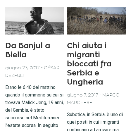
Da Banjul a
Chi aiuta i
Biella
migranti
bloccati fra
-
giugno 23, 2017
CÉSAR
Serbia e
DEZFULI
Ungheria
Erano le 6.40 del mattino
quando il gommone su cui si
-
giugno 7, 2017
MARCO
trovava Malick Jeng, 19 anni,
MARCHESE
del Gambia, è stato
Subotica, in Serbia, è uno di
soccorso nel Mediterraneo
quei posti in cui i migranti
l’estate scorsa. In seguito
continuano ad arrivare ma