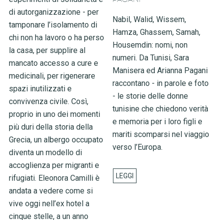
di autorganizzazione - per
Nabil, Walid, Wissem,
tamponare l’isolamento di
Hamza, Ghassem, Samah,
chi non ha lavoro o ha perso
Housemdin: nomi, non
la casa, per supplire al
numeri. Da Tunisi, Sara
mancato accesso a cure e
Manisera ed Arianna Pagani
medicinali, per rigenerare
raccontano - in parole e foto
spazi inutilizzati e
- le storie delle donne
convivenza civile. Così,
tunisine che chiedono verità
proprio in uno dei momenti
e memoria per i loro figli e
più duri della storia della
mariti scomparsi nel viaggio
Grecia, un albergo occupato
verso l’Europa.
diventa un modello di
accoglienza per migranti e
rifugiati. Eleonora Camilli è
andata a vedere come si
vive oggi nell’ex hotel a
cinque stelle, a un anno