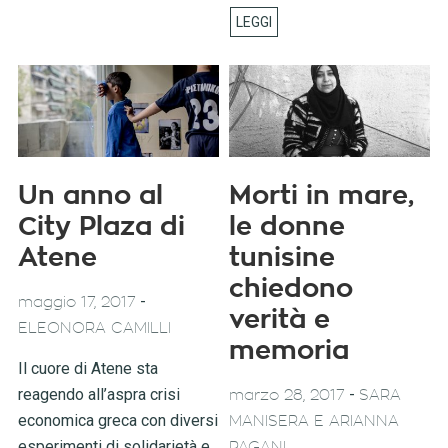
Un anno al
Morti in mare,
City Plaza di
le donne
Atene
tunisine
chiedono
-
maggio 17, 2017
verità e
ELEONORA CAMILLI
memoria
Il cuore di Atene sta
reagendo all’aspra crisi
-
marzo 28, 2017
SARA
economica greca con diversi
MANISERA E ARIANNA
esperimenti di solidarietà e
PAGANI