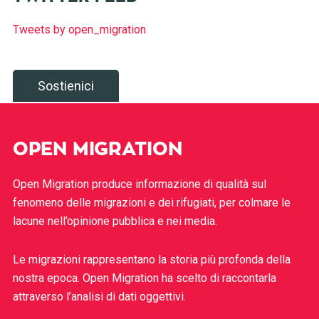
Tweets by open_migration
Sostienici
OPEN MIGRATION
Open Migration produce informazione di qualità sul
fenomeno delle migrazioni e dei rifugiati, per colmare le
lacune nell’opinione pubblica e nei media.
Le migrazioni rappresentano la storia più profonda della
nostra epoca. Open Migration ha scelto di raccontarla
attraverso l’analisi di dati oggettivi.