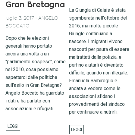
Gran Bretagna
La Giungla di Calais è stata
-
sgomberata nell'ottobre del
luglio 3, 2017
ANGELO
2016, ma molte piccole
BOCCATO
Giungle continuano a
Dopo che le elezioni
nascere. I migranti vivono
generali hanno portato
nascosti per paura di essere
ancora una volta a un
maltrattati dalla polizia, e
"parlamento sospeso", come
perfino aiutarli è diventato
nel 2010, cosa possiamo
difficile, quando non illegale.
aspettarci dalle politiche
Emanuela Barbiroglio è
sull'asilo in Gran Bretagna?
andata a vedere come le
Angelo Boccato ha guardato
associazioni sfidano i
i dati e ha parlato con
provvedimenti del sindaco
associazioni e rifugiati.
per continuare a nutrirli.