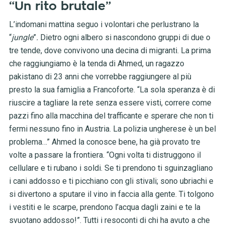
“Un rito brutale”
L’indomani mattina seguo i volontari che perlustrano la
“
jungle
”
.
Dietro ogni albero si nascondono gruppi di due o
tre tende, dove convivono una decina di migranti. La prima
che raggiungiamo è la tenda di Ahmed, un ragazzo
pakistano di 23 anni che vorrebbe raggiungere al più
presto la sua famiglia a Francoforte. “La sola speranza è di
riuscire a tagliare la rete senza essere visti, correre come
pazzi fino alla macchina del trafficante e sperare che non ti
fermi nessuno fino in Austria. La polizia ungherese è un bel
problema…” Ahmed la conosce bene, ha già provato tre
volte a passare la frontiera. “Ogni volta ti distruggono il
cellulare e ti rubano i soldi. Se ti prendono ti sguinzagliano
i cani addosso e ti picchiano con gli stivali; sono ubriachi e
si divertono a sputare il vino in faccia alla gente. Ti tolgono
i vestiti e le scarpe, prendono l’acqua dagli zaini e te la
svuotano addosso!”. Tutti i resoconti di chi ha avuto a che