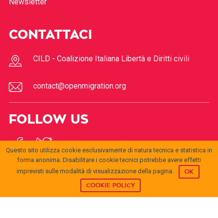
Newsletter
CONTATTACI
CILD - Coalizione Italiana Libertà e Diritti civili
contact@openmigration.org
FOLLOW US
Questo sito utilizza cookie esclusivamente di natura tecnica e statistica in
forma anonima. Disabilitare i cookie tecnici potrebbe avere effetti
imprevisti sulle modalità di visualizzazione della pagina.
OK
COOKIE POLICY
© 2017
Open
openmigration.org
by
CILD
is licensed under a
Creative
Migration
Commons Attribution 4.0 International License
.
Permissions beyond the scope of this license may be
available at
info@cild.eu