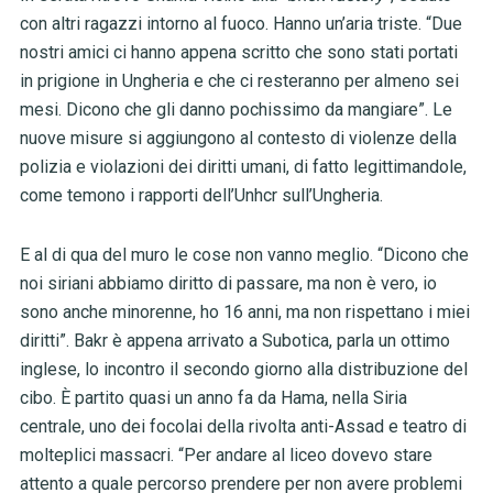
con altri ragazzi intorno al fuoco. Hanno un’aria triste. “Due
nostri amici ci hanno appena scritto che sono stati portati
in prigione in Ungheria e che ci resteranno per almeno sei
mesi. Dicono che gli danno pochissimo da mangiare”. Le
nuove misure si aggiungono al contesto di violenze della
polizia e violazioni dei diritti umani, di fatto legittimandole,
come temono i rapporti dell’Unhcr sull’Ungheria.
E al di qua del muro le cose non vanno meglio. “Dicono che
noi siriani abbiamo diritto di passare, ma non è vero, io
sono anche minorenne, ho 16 anni, ma non rispettano i miei
diritti”. Bakr è appena arrivato a Subotica, parla un ottimo
inglese, lo incontro il secondo giorno alla distribuzione del
cibo. È partito quasi un anno fa da Hama, nella Siria
centrale, uno dei focolai della rivolta anti-Assad e teatro di
molteplici massacri. “Per andare al liceo dovevo stare
attento a quale percorso prendere per non avere problemi