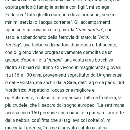
ospita perlopiù famiglie siriane con figli”, mi spiega
Federica. “Tutti gli altri dormono dove possono, senza i
minimi servizi o l’acqua corrente”. Gli accampamenti
spontanei si trovano in tre punti: la “
train station
”, uno
stabile abbandonato della ferrovia di stato; la “
brick
factory
”, una fabbrica di mattoni dismessa e fatiscente,
che di giorno viene progressivamente demolita da un
gruppo d’operai; e la “
jungle
”, una vasta area boschiva
dietro ai binari del treno. Ci vivono in maggioranza giovani
fra i 16 e i 30 anni, provenienti soprattutto dall’Afghanistan
e dal Pakistan, ma anche dalla Siria, dall’Iraq e da paesi del
Nordafrica. Aspettano l’occasione migliore e,
ripetutamente, tentano di oltrepassare l’ultima frontiera, la
più crudele, che li separa dal sogno europeo. “La settimana
scorsa circa 150 persone sono riuscite a passare, protette
dalla nebbia, così fitta che si tagliava col coltello”, mi
racconta Federica, “ma ne è arrivato subito un altro