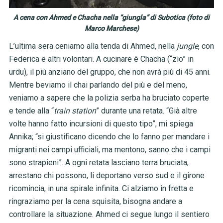
A cena con Ahmed e Chacha nella “giungla” di Subotica (foto di
Marco Marchese)
L’ultima sera ceniamo alla tenda di Ahmed, nella
jungle
, con
Federica e altri volontari. A cucinare è Chacha
(“zio” in
urdu), il più anziano del gruppo, che non avrà più di 45 anni.
Mentre beviamo il chai parlando del più e del meno,
veniamo a sapere che la polizia serba ha bruciato coperte
e tende alla “
train station
”
durante una retata. “Già altre
volte hanno fatto incursioni di questo tipo”, mi spiega
Annika; “si giustificano dicendo che lo fanno per mandare i
migranti nei campi ufficiali, ma mentono, sanno che i campi
sono strapieni”. A ogni retata lasciano terra bruciata,
arrestano chi possono, li deportano verso sud e il girone
ricomincia, in una spirale infinita. Ci alziamo in fretta e
ringraziamo per la cena squisita, bisogna andare a
controllare la situazione. Ahmed ci segue lungo il sentiero