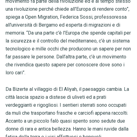
movimento fa parte della rivoluzione ed è al tempo stesso
una rivoluzione perché chiede all’Europa di rendere conto”,
spiega a Open Migration, Federica Sossi, professoressa
all’università di Bergamo ed esperta di migrazioni e di
memoria. “Da una parte c’è l’Europa che spende capitali per
la sicurezza e il controllo del mediterraneo, c’è un sistema
tecnologico e mille occhi che producono un sapere per non
far passare le persone. Dall’altra parte, c’è un movimento
che rivendica questo sapere per conoscere dove sono i
loro cari”.
Da Bizerte al villaggio di El Aliyah, il paesaggio cambia. La
città lascia spazio a distese di uliveti ed a prati
verdeggianti e rigogliosi. I sentieri sterrati sono occupati
da muli che trasportano frasche e carciofi appena raccolti.
Accanto a un piccolo falò quasi spento sono sedute due
donne di rara e antica bellezza. Hanno le mani ruvide dalla
fatica della terra e i visi affettuosi e benevoli.