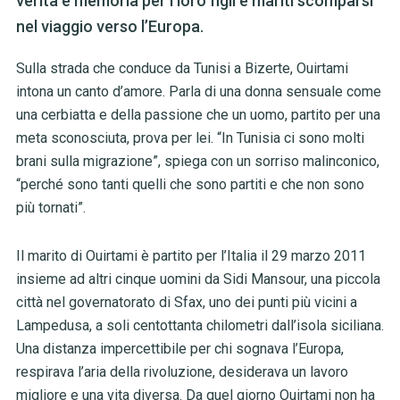
verità e memoria per i loro figli e mariti scomparsi
nel viaggio verso l’Europa.
Sulla strada che conduce da Tunisi a Bizerte, Ouirtami
intona un canto d’amore. Parla di una donna sensuale come
una cerbiatta e della passione che un uomo, partito per una
meta sconosciuta, prova per lei. “In Tunisia ci sono molti
brani sulla migrazione”, spiega con un sorriso malinconico,
“perché sono tanti quelli che sono partiti e che non sono
più tornati”.
Il marito di Ouirtami è partito per l’Italia il 29 marzo 2011
insieme ad altri cinque uomini da Sidi Mansour, una piccola
città nel governatorato di Sfax, uno dei punti più vicini a
Lampedusa, a soli centottanta chilometri dall’isola siciliana.
Una distanza impercettibile per chi sognava l’Europa,
respirava l’aria della rivoluzione, desiderava un lavoro
migliore e una vita diversa. Da quel giorno Ouirtami non ha