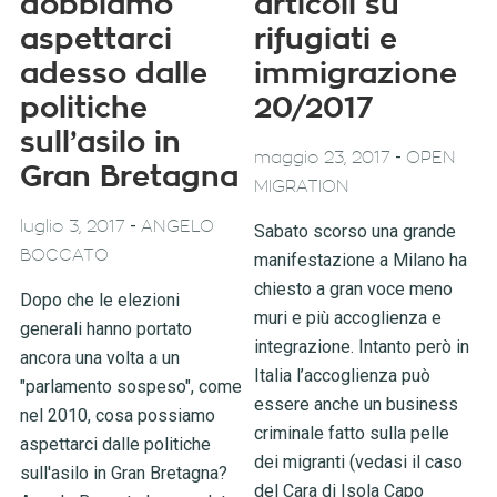
dobbiamo
articoli su
aspettarci
rifugiati e
adesso dalle
immigrazione
politiche
20/2017
sull’asilo in
-
maggio 23, 2017
OPEN
Gran Bretagna
MIGRATION
-
luglio 3, 2017
ANGELO
Sabato scorso una grande
BOCCATO
manifestazione a Milano ha
chiesto a gran voce meno
Dopo che le elezioni
muri e più accoglienza e
generali hanno portato
integrazione. Intanto però in
ancora una volta a un
Italia l’accoglienza può
"parlamento sospeso", come
essere anche un business
nel 2010, cosa possiamo
criminale fatto sulla pelle
aspettarci dalle politiche
dei migranti (vedasi il caso
sull'asilo in Gran Bretagna?
del Cara di Isola Capo