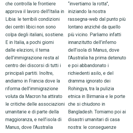
che controlla le frontiere
“invertiamo la rotta”,
approva il lavoro dell’Italia in
iniziando la nostra
Libia: le terribili condizioni
rassegna-web dal punto più
dei centri libici non sono
lontano anziché da quello
colpa degli italiani, sostiene.
più vicino. Parliamo infatti
E in Italia, a pochi giorni
innanzitutto dell’inferno
dalle elezioni, il tema
dell’isola di Manus, dove
dell’immigrazione resta al
l’Australia ha prima detenuto
centro dei discorsi di tutti i
e poi abbandonato i
principali partiti. Inoltre,
richiedenti asilo, e del
andiamo in Francia dove la
dramma ignorato dei
riforma dell’immigrazione
Rohingya, tra la pulizia
voluta da Macron ha attirato
etnica in Birmania e le porte
le critiche delle associazioni
che si chiudono in
umanitarie e di parte della
Bangladesh. Torniamo poi ai
maggioranza, e nell’isola di
disastri umanitari di casa
Manus, dove l’Australia
nostra: le conseguenze