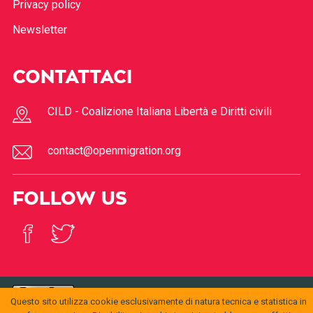
Privacy policy
Newsletter
CONTATTACI
CILD - Coalizione Italiana Libertà e Diritti civili
contact@openmigration.org
FOLLOW US
Questo sito utilizza cookie esclusivamente di natura tecnica e statistica in
© 2017
Open
openmigration.org
by
CILD
is licensed under a
Creative