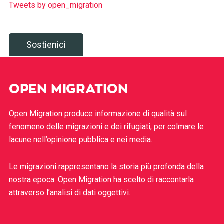
Tweets by open_migration
Sostienici
OPEN MIGRATION
Open Migration produce informazione di qualità sul
fenomeno delle migrazioni e dei rifugiati, per colmare le
lacune nell’opinione pubblica e nei media.
Le migrazioni rappresentano la storia più profonda della
nostra epoca. Open Migration ha scelto di raccontarla
attraverso l’analisi di dati oggettivi.