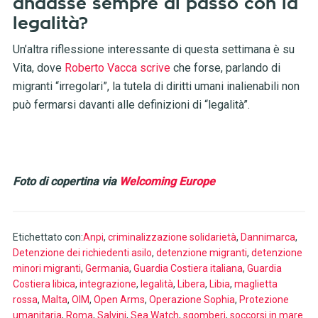
andasse sempre di passo con la
legalità?
Un’altra riflessione interessante di questa settimana è su
Vita, dove
Roberto Vacca scrive
che forse, parlando di
migranti “irregolari”, la tutela di diritti umani inalienabili non
può fermarsi davanti alle definizioni di “legalità”.
Foto di copertina via
Welcoming Europe
Etichettato con:
Anpi
,
criminalizzazione solidarietà
,
Dannimarca
,
Detenzione dei richiedenti asilo
,
detenzione migranti
,
detenzione
minori migranti
,
Germania
,
Guardia Costiera italiana
,
Guardia
Costiera libica
,
integrazione
,
legalità
,
Libera
,
Libia
,
maglietta
rossa
,
Malta
,
OIM
,
Open Arms
,
Operazione Sophia
,
Protezione
umanitaria
,
Roma
,
Salvini
,
Sea Watch
,
sgomberi
,
soccorsi in mare