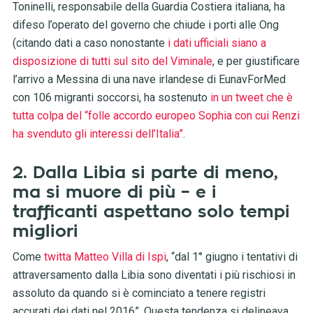
Toninelli, responsabile della Guardia Costiera italiana, ha
difeso l’operato del governo che chiude i porti alle Ong
(citando dati a caso nonostante
i dati ufficiali siano a
disposizione di tutti sul sito del Viminale
, e per giustificare
l’arrivo a Messina di una nave irlandese di EunavForMed
con 106 migranti soccorsi, ha sostenuto
in un tweet che è
tutta colpa del “folle accordo europeo Sophia con cui Renzi
ha svenduto gli interessi dell’Italia”
.
2. Dalla Libia si parte di meno,
ma si muore di più – e i
trafficanti aspettano solo tempi
migliori
Come
twitta Matteo Villa di Ispi
, “dal 1° giugno i tentativi di
attraversamento dalla Libia sono diventati i più rischiosi in
assoluto da quando si è cominciato a tenere registri
accurati dei dati nel 2016”. Questa tendenza si delineava