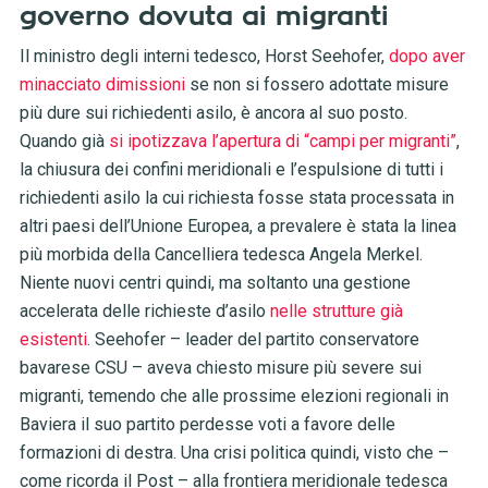
governo dovuta ai migranti
Il ministro degli interni tedesco, Horst Seehofer,
dopo aver
minacciato dimissioni
se non si fossero adottate misure
più dure sui richiedenti asilo, è ancora al suo posto.
Quando già
si ipotizzava l’apertura di “campi per migranti”
,
la chiusura dei confini meridionali e l’espulsione di tutti i
richiedenti asilo la cui richiesta fosse stata processata in
altri paesi dell’Unione Europea, a prevalere è stata la linea
più morbida della Cancelliera tedesca Angela Merkel.
Niente nuovi centri quindi, ma soltanto una gestione
accelerata delle richieste d’asilo
nelle strutture già
esistenti
. Seehofer – leader del partito conservatore
bavarese CSU – aveva chiesto misure più severe sui
migranti, temendo che alle prossime elezioni regionali in
Baviera il suo partito perdesse voti a favore delle
formazioni di destra. Una crisi politica quindi, visto che –
come ricorda il Post – alla frontiera meridionale tedesca