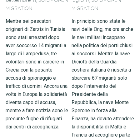
-
-
settembre 11, 2018
OPEN
luglio 17, 2018
OPEN
MIGRATION
MIGRATION
Mentre sei pescatori
In principio sono state le
originari di Zarzis in Tunisia
navi delle Ong, ma ora anche
sono stati arrestati dopo
le navi militari incappano
aver soccorso 14 migranti a
nella politica dei porti chiusi
largo di Lampedusa, tre
ai soccorsi. Mentre la nave
volontari sono in carcere in
Diciotti della Guardia
Grecia con la pesante
costiera italiana è riuscita a
accusa di spionaggio e
sbarcare 67 migranti solo
traffico di uomini. Ancora una
dopo l’intervento del
volta in Europa la solidarietà
Presidente della
diventa capo di accusa,
Repubblica, la nave Monte
mentre a fare notizia sono le
Sperone in forza alla
presunte fughe di rifugiati
Finanza, ha dovuto attendere
dai centri di accoglienza.
la disponibilità di Malta e
Francia ad accogliere parte