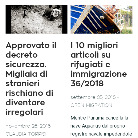
Approvato il
I 10 migliori
decreto
articoli su
sicurezza.
rifugiati e
Migliaia di
immigrazione
stranieri
36/2018
rischiano di
-
settembre 25, 2018
diventare
OPEN MIGRATION
irregolari
Mentre Panama cancella la
-
nave Aquarius dal proprio
novembre 28, 2018
registro navale impedendole
CLAUDIA TORRISI