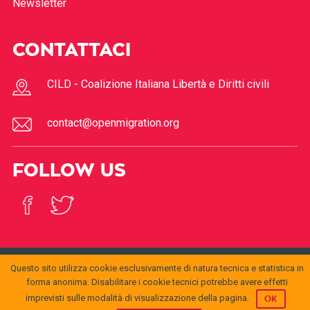
Newsletter
CONTATTACI
CILD - Coalizione Italiana Libertà e Diritti civili
contact@openmigration.org
FOLLOW US
Questo sito utilizza cookie esclusivamente di natura tecnica e statistica in
© 2017
Open
forma anonima. Disabilitare i cookie tecnici potrebbe avere effetti
openmigration.org
by
CILD
is licensed under a
Creative
Migration
Commons Attribution 4.0 International License
.
imprevisti sulle modalità di visualizzazione della pagina.
OK
Permissions beyond the scope of this license may be
available at
info@cild.eu