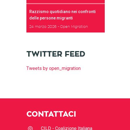
Razzismo quotidiano nei confronti
delle persone migranti
24 marzo 2026
Open Migration
TWITTER FEED
Tweets by open_migration
CONTATTACI
CILD - Coalizione Italiana