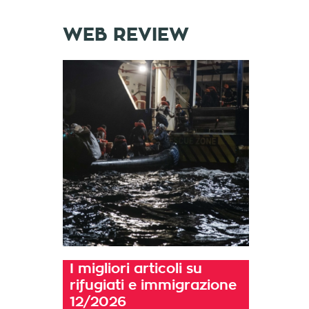
WEB REVIEW
I migliori articoli su
rifugiati e immigrazione
12/2026