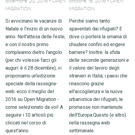
-
-
dicembre 20, 2016
OPEN
ottobre 18, 2016
OPEN
MIGRATION
MIGRATION
Si avvicinano le vacanze di
Perché siamo tanto
Natale e l'inizio di un nuovo
spaventati dai rifugiati? E
anno. Nell'attesa delle feste,
dove ci porterà la smania di
e con il nostro primo
chiudere confini ed erigere
compleanno dietro l'angolo
barriere? Inoltre: la sfida
(per chi volesse farci gli
delle seconde generazioni e
auguri: è il 28 dicembre), vi
il valore del lavoro degli
proponiamo un'edizione
stranieri in Italia; i paesi che
speciale della rassegna-
rinascono grazie
web: ecco il meglio del
all'accoglienza e la nuova
2016 su Open Migration -
urbanistica dei rifugiati; le
come selezionato da voi! A
promesse non mantenute
seguire i 10 articoli più
dell'Europa.Questo (e altro)
cliccati nel corso di
nella rassegna web
quest'anno.
settimanale.