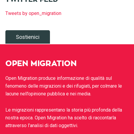
Tweets by open_migration
Sostienici
OPEN MIGRATION
Open Migration produce informazione di qualità sul
fenomeno delle migrazioni e dei rifugiati, per colmare le
lacune nell’opinione pubblica e nei media.
Le migrazioni rappresentano la storia più profonda della
nostra epoca. Open Migration ha scelto di raccontarla
attraverso l’analisi di dati oggettivi.