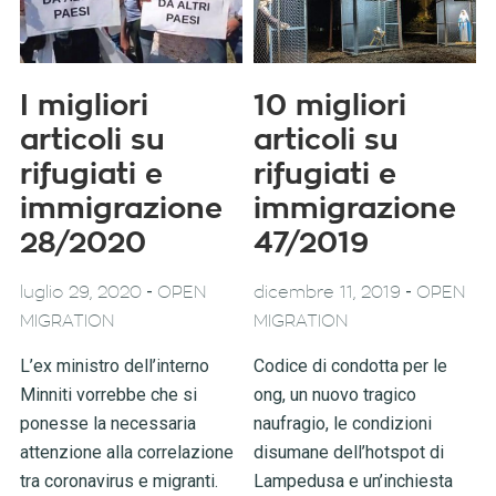
I migliori
10 migliori
articoli su
articoli su
rifugiati e
rifugiati e
immigrazione
immigrazione
28/2020
47/2019
-
-
luglio 29, 2020
OPEN
dicembre 11, 2019
OPEN
MIGRATION
MIGRATION
L’ex ministro dell’interno
Codice di condotta per le
Minniti vorrebbe che si
ong, un nuovo tragico
ponesse la necessaria
naufragio, le condizioni
attenzione alla correlazione
disumane dell’hotspot di
tra coronavirus e migranti.
Lampedusa e un’inchiesta