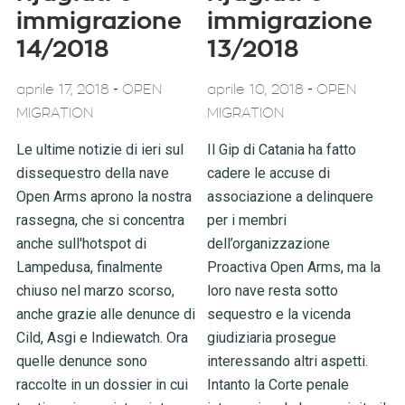
immigrazione
immigrazione
14/2018
13/2018
-
-
aprile 17, 2018
OPEN
aprile 10, 2018
OPEN
MIGRATION
MIGRATION
Le ultime notizie di ieri sul
Il Gip di Catania ha fatto
dissequestro della nave
cadere le accuse di
Open Arms aprono la nostra
associazione a delinquere
rassegna, che si concentra
per i membri
anche sull'hotspot di
dell’organizzazione
Lampedusa, finalmente
Proactiva Open Arms, ma la
chiuso nel marzo scorso,
loro nave resta sotto
anche grazie alle denunce di
sequestro e la vicenda
Cild, Asgi e Indiewatch. Ora
giudiziaria prosegue
quelle denunce sono
interessando altri aspetti.
raccolte in un dossier in cui
Intanto la Corte penale