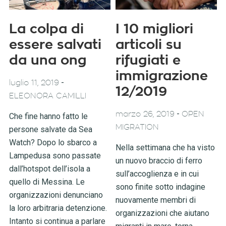
La colpa di
I 10 migliori
essere salvati
articoli su
da una ong
rifugiati e
immigrazione
-
luglio 11, 2019
12/2019
ELEONORA CAMILLI
-
marzo 26, 2019
OPEN
Che fine hanno fatto le
MIGRATION
persone salvate da Sea
Watch? Dopo lo sbarco a
Nella settimana che ha visto
Lampedusa sono passate
un nuovo braccio di ferro
dall’hotspot dell’isola a
sull’accoglienza e in cui
quello di Messina. Le
sono finite sotto indagine
organizzazioni denunciano
nuovamente membri di
la loro arbitraria detenzione.
organizzazioni che aiutano
Intanto si continua a parlare