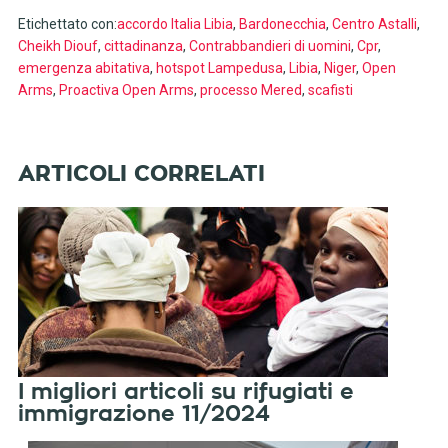
Etichettato con:
accordo Italia Libia
,
Bardonecchia
,
Centro Astalli
,
Cheikh Diouf
,
cittadinanza
,
Contrabbandieri di uomini
,
Cpr
,
emergenza abitativa
,
hotspot Lampedusa
,
Libia
,
Niger
,
Open
Arms
,
Proactiva Open Arms
,
processo Mered
,
scafisti
I migliori articoli su rifugiati e
immigrazione 11/2024