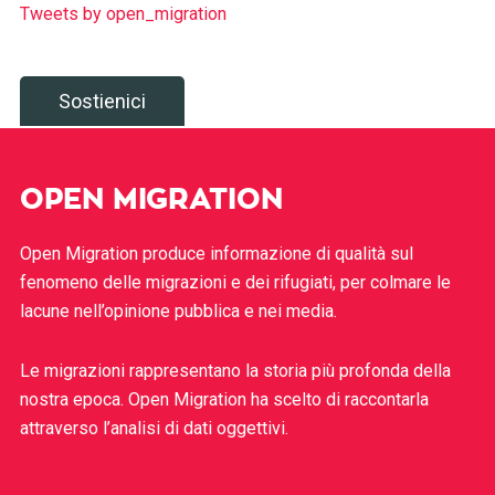
Tweets by open_migration
Sostienici
OPEN MIGRATION
Open Migration produce informazione di qualità sul
fenomeno delle migrazioni e dei rifugiati, per colmare le
lacune nell’opinione pubblica e nei media.
Le migrazioni rappresentano la storia più profonda della
nostra epoca. Open Migration ha scelto di raccontarla
attraverso l’analisi di dati oggettivi.