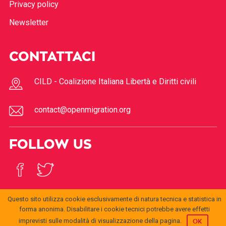
Privacy policy
Newsletter
CONTATTACI
CILD - Coalizione Italiana Libertà e Diritti civili
contact@openmigration.org
FOLLOW US
Questo sito utilizza cookie esclusivamente di natura tecnica e statistica in
forma anonima. Disabilitare i cookie tecnici potrebbe avere effetti
imprevisti sulle modalità di visualizzazione della pagina.
OK
© 2017
Open