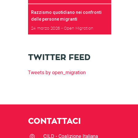
Razzismo quotidiano nei confronti
delle persone migranti
24 marzo 2026
Open Migration
TWITTER FEED
Tweets by open_migration
CONTATTACI
CILD - Coalizione Italiana