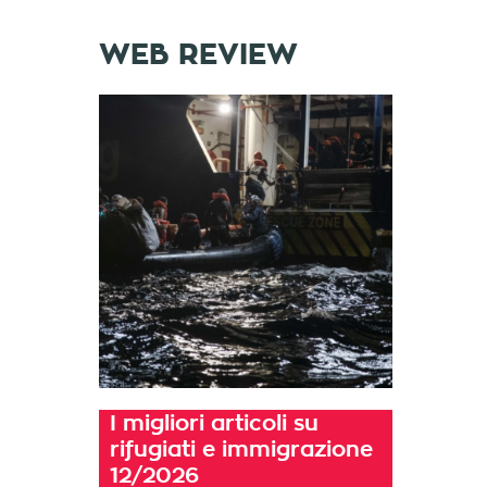
WEB REVIEW
I migliori articoli su
rifugiati e immigrazione
12/2026