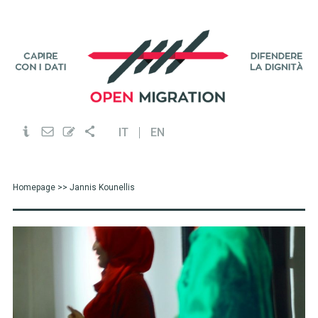
IT
EN
Homepage
>> Jannis Kounellis