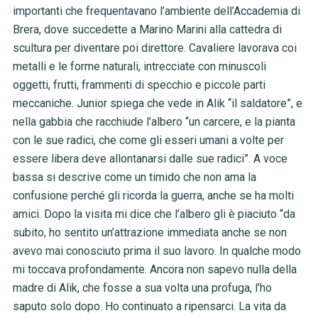
importanti che frequentavano l’ambiente dell’Accademia di
Brera, dove succedette a Marino Marini alla cattedra di
scultura per diventare poi direttore. Cavaliere lavorava coi
metalli e le forme naturali, intrecciate con minuscoli
oggetti, frutti, frammenti di specchio e piccole parti
meccaniche. Junior spiega che vede in Alik “il saldatore”, e
nella gabbia che racchiude l’albero “un carcere, e la pianta
con le sue radici, che come gli esseri umani a volte per
essere libera deve allontanarsi dalle sue radici”. A voce
bassa si descrive come un timido che non ama la
confusione perché gli ricorda la guerra, anche se ha molti
amici. Dopo la visita mi dice che l’albero gli è piaciuto “da
subito, ho sentito un’attrazione immediata anche se non
avevo mai conosciuto prima il suo lavoro. In qualche modo
mi toccava profondamente. Ancora non sapevo nulla della
madre di Alik, che fosse a sua volta una profuga, l’ho
saputo solo dopo. Ho continuato a ripensarci. La vita da