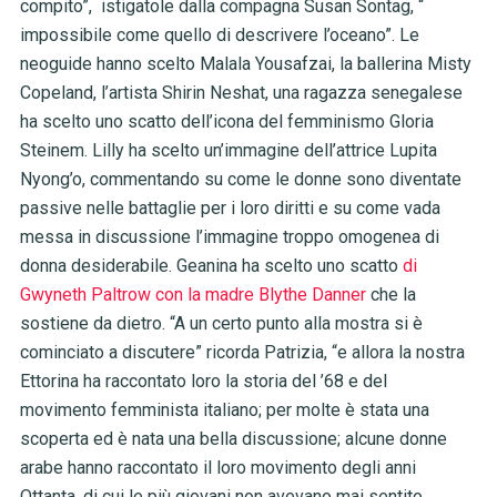
compito”, istigatole dalla compagna Susan Sontag, “
impossibile come quello di descrivere l’oceano”. Le
neoguide hanno scelto Malala Yousafzai, la ballerina Misty
Copeland, l’artista Shirin Neshat, una ragazza senegalese
ha scelto uno scatto dell’icona del femminismo Gloria
Steinem. Lilly ha scelto un’immagine dell’attrice Lupita
Nyong’o, commentando su come le donne sono diventate
passive nelle battaglie per i loro diritti e su come vada
messa in discussione l’immagine troppo omogenea di
donna desiderabile. Geanina ha scelto uno scatto
di
Gwyneth Paltrow con la madre Blythe Danner
che la
sostiene da dietro. “A un certo punto alla mostra si è
cominciato a discutere” ricorda Patrizia, “e allora la nostra
Ettorina ha raccontato loro la storia del ’68 e del
movimento femminista italiano; per molte è stata una
scoperta ed è nata una bella discussione; alcune donne
arabe hanno raccontato il loro movimento degli anni
Ottanta, di cui le più giovani non avevano mai sentito