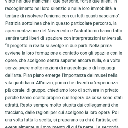
visto nei due manichini “due persone, forse due alieni, in
raccoglimento nel loro silenzio e nella loro immobilità, a
tentare di risolvere l’enigma con cui tutti quanti nasciamo”.
Patrizia sottolinea che in questo particolare percorso, la
sperimentazione del Novecento e l’astrattismo hanno fatto
sentire tutti liberi di spaziare con interpretazioni universali.
“Il progetto in realtà si svolge in due parti. Nella prima
avviene la loro formazione a contatto con gli spazi e con le
opere, che scelgono senza saperne ancora nulla, e a volte
senza avere molte nozioni di museologia o di linguaggi
dell’arte. Pian piano emerge l’importanza dei musei nella
vita quotidiana. All’inizio, prima che diventi un’esperienza
più corale, di gruppo, chiediamo loro di scrivere in privato
perché hanno scelto proprio quell’opera, da cosa sono stati
attratti. Resto sempre molto stupita dai collegamenti che
tracciano, dalle ragioni per cui scelgono la loro opera. Poi
una volta fatta la scelta, si preparano su chi è l’artista, ed
eventualmente sul movimento di cui fa parte. La seconda