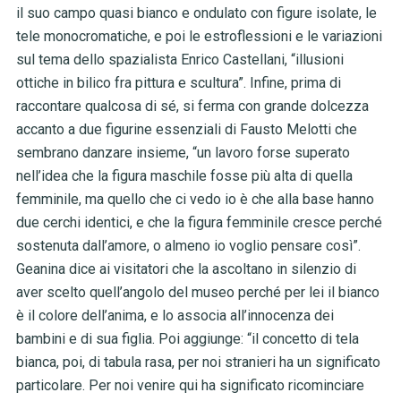
il suo campo quasi bianco e ondulato con figure isolate, le
tele monocromatiche, e poi le estroflessioni e le variazioni
sul tema dello spazialista Enrico Castellani, “illusioni
ottiche in bilico fra pittura e scultura”. Infine, prima di
raccontare qualcosa di sé, si ferma con grande dolcezza
accanto a due figurine essenziali di Fausto Melotti che
sembrano danzare insieme, “un lavoro forse superato
nell’idea che la figura maschile fosse più alta di quella
femminile, ma quello che ci vedo io è che alla base hanno
due cerchi identici, e che la figura femminile cresce perché
sostenuta dall’amore, o almeno io voglio pensare così”.
Geanina dice ai visitatori che la ascoltano in silenzio di
aver scelto quell’angolo del museo perché per lei il bianco
è il colore dell’anima, e lo associa all’innocenza dei
bambini e di sua figlia. Poi aggiunge: “il concetto di tela
bianca, poi, di tabula rasa, per noi stranieri ha un significato
particolare. Per noi venire qui ha significato ricominciare