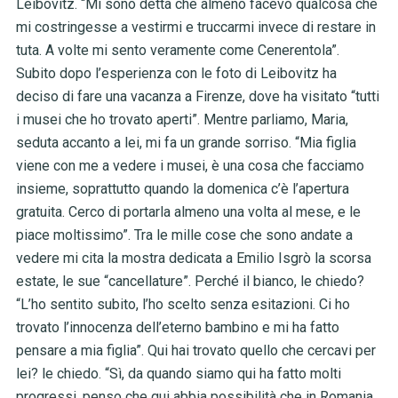
Leibovitz. “Mi sono detta che almeno facevo qualcosa che
mi costringesse a vestirmi e truccarmi invece di restare in
tuta. A volte mi sento veramente come Cenerentola”.
Subito dopo l’esperienza con le foto di Leibovitz ha
deciso di fare una vacanza a Firenze, dove ha visitato “tutti
i musei che ho trovato aperti”. Mentre parliamo, Maria,
seduta accanto a lei, mi fa un grande sorriso. “Mia figlia
viene con me a vedere i musei, è una cosa che facciamo
insieme, soprattutto quando la domenica c’è l’apertura
gratuita. Cerco di portarla almeno una volta al mese, e le
piace moltissimo”. Tra le mille cose che sono andate a
vedere mi cita la mostra dedicata a Emilio Isgrò la scorsa
estate, le sue “cancellature”. Perché il bianco, le chiedo?
“L’ho sentito subito, l’ho scelto senza esitazioni. Ci ho
trovato l’innocenza dell’eterno bambino e mi ha fatto
pensare a mia figlia”. Qui hai trovato quello che cercavi per
lei? le chiedo. “Sì, da quando siamo qui ha fatto molti
progressi, penso che qui abbia possibilità che in Romania