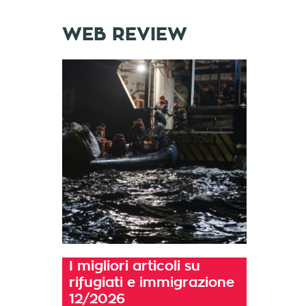
WEB REVIEW
I migliori articoli su
rifugiati e immigrazione
12/2026