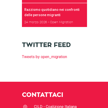
Razzismo quotidiano nei confronti
delle persone migranti
24 marzo 2026
Open Migration
TWITTER FEED
Tweets by open_migration
CONTATTACI
CILD - Coalizione Italiana