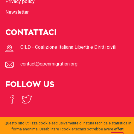
Privacy policy
Newsletter
CONTATTACI
CILD - Coalizione Italiana Libertà e Diritti civili
contact@openmigration.org
FOLLOW US
Questo sito utilizza cookie esclusivamente di natura tecnica e statistica in
forma anonima. Disabilitare i cookie tecnici potrebbe avere effetti
© 2017
Open
openmigration.org
by
CILD
is licensed under a
Creative