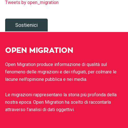
Tweets by open_migration
Sostienici
OPEN MIGRATION
Open Migration produce informazione di qualità sul
fenomeno delle migrazioni e dei rifugiati, per colmare le
lacune nell’opinione pubblica e nei media.
Le migrazioni rappresentano la storia più profonda della
nostra epoca. Open Migration ha scelto di raccontarla
attraverso l’analisi di dati oggettivi.