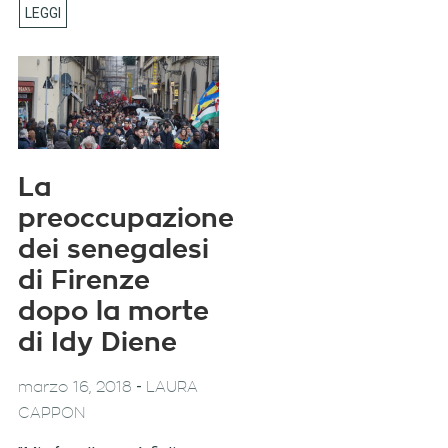
La
preoccupazione
dei senegalesi
di Firenze
dopo la morte
di Idy Diene
-
marzo 16, 2018
LAURA
CAPPON