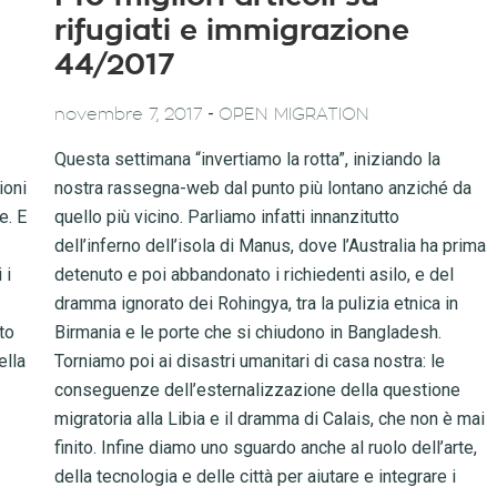
rifugiati e immigrazione
44/2017
-
novembre 7, 2017
OPEN MIGRATION
Questa settimana “invertiamo la rotta”, iniziando la
ioni
nostra rassegna-web dal punto più lontano anziché da
e. E
quello più vicino. Parliamo infatti innanzitutto
dell’inferno dell’isola di Manus, dove l’Australia ha prima
 i
detenuto e poi abbandonato i richiedenti asilo, e del
dramma ignorato dei Rohingya, tra la pulizia etnica in
to
Birmania e le porte che si chiudono in Bangladesh.
ella
Torniamo poi ai disastri umanitari di casa nostra: le
conseguenze dell’esternalizzazione della questione
migratoria alla Libia e il dramma di Calais, che non è mai
finito. Infine diamo uno sguardo anche al ruolo dell’arte,
della tecnologia e delle città per aiutare e integrare i