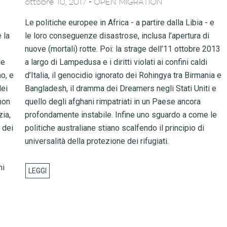
-
ottobre 10, 2017
OPEN MIGRATION
Le politiche europee in Africa - a partire dalla Libia - e
 la
le loro conseguenze disastrose, inclusa l’apertura di
nuove (mortali) rotte. Poi: la strage dell’11 ottobre 2013
le
a largo di Lampedusa e i diritti violati ai confini caldi
no, e
d’Italia, il genocidio ignorato dei Rohingya tra Birmania e
dei
Bangladesh, il dramma dei Dreamers negli Stati Uniti e
non
quello degli afghani rimpatriati in un Paese ancora
zia,
profondamente instabile. Infine uno sguardo a come le
 dei
politiche australiane stiano scalfendo il principio di
universalità della protezione dei rifugiati.
mi