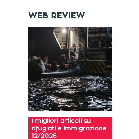
WEB REVIEW
I migliori articoli su
rifugiati e immigrazione
12/2026