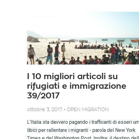
I 10 migliori articoli su
rifugiati e immigrazione
39/2017
-
ottobre 3, 2017
OPEN MIGRATION
L’Italia sta davvero pagando i trafficanti di esseri u
libici per rallentare i migranti - parola del New York
Times e del Washington Post. Inoltre: il destino del