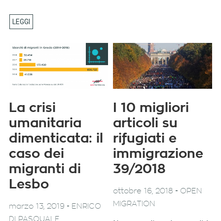
La crisi
I 10 migliori
umanitaria
articoli su
dimenticata: il
rifugiati e
caso dei
immigrazione
migranti di
39/2018
Lesbo
-
ottobre 16, 2018
OPEN
MIGRATION
-
marzo 13, 2019
ENRICO
DI PASQUALE