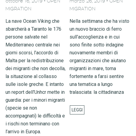
-
-
ottobre 16, 2019
OPEN
marzo 26, 2019
OPEN
MIGRATION
MIGRATION
La nave Ocean Viking che
Nella settimana che ha visto
sbarcherà a Taranto le 176
un nuovo braccio di ferro
persone salvate nel
sull’accoglienza e in cui
Mediterraneo centrale nei
sono finite sotto indagine
giorni scorsi, l’accordo di
nuovamente membri di
Malta per la redistribuzione
organizzazioni che aiutano
dei migranti che non decolla,
migranti in mare, torna
la situazione al collasso
fortemente a farsi sentire
sulle isole greche. E intanto
una tematica a lungo
un report dell’Unhcr mette in
tralasciata: la cittadinanza
guardia: per i minori migranti
(specie se non
accompagnati) le difficoltà e
i rischi non terminano con
l’arrivo in Europa.