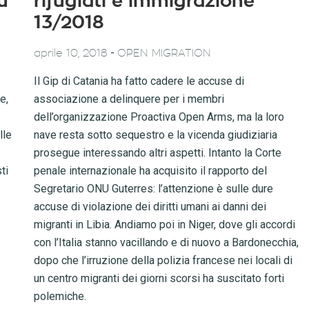
u
rifugiati e immigrazione
13/2018
-
aprile 10, 2018
OPEN MIGRATION
Il Gip di Catania ha fatto cadere le accuse di
e,
associazione a delinquere per i membri
dell’organizzazione Proactiva Open Arms, ma la loro
lle
nave resta sotto sequestro e la vicenda giudiziaria
prosegue interessando altri aspetti. Intanto la Corte
ti
penale internazionale ha acquisito il rapporto del
Segretario ONU Guterres: l’attenzione è sulle dure
accuse di violazione dei diritti umani ai danni dei
migranti in Libia. Andiamo poi in Niger, dove gli accordi
con l’Italia stanno vacillando e di nuovo a Bardonecchia,
dopo che l’irruzione della polizia francese nei locali di
un centro migranti dei giorni scorsi ha suscitato forti
polemiche.