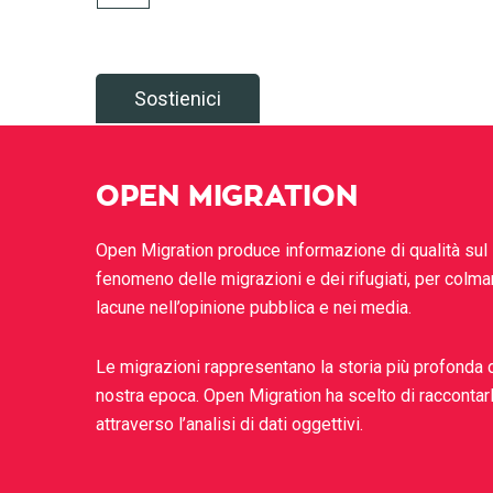
Sostienici
OPEN MIGRATION
Open Migration produce informazione di qualità sul
fenomeno delle migrazioni e dei rifugiati, per colma
lacune nell’opinione pubblica e nei media.
Le migrazioni rappresentano la storia più profonda 
nostra epoca. Open Migration ha scelto di raccontar
attraverso l’analisi di dati oggettivi.