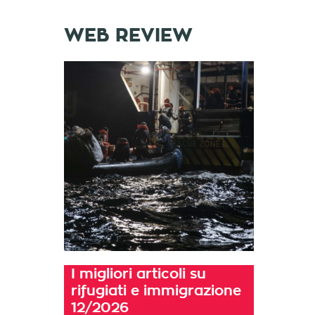
WEB REVIEW
I migliori articoli su
rifugiati e immigrazione
12/2026