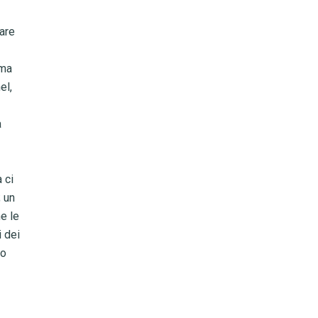
mare
 ma
el,
a
 ci
; un
e le
i dei
vo