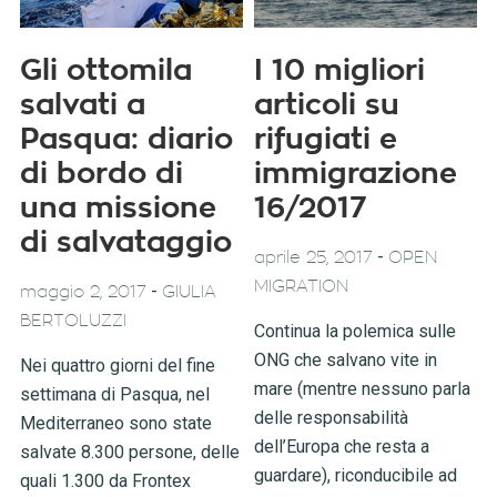
Gli ottomila
I 10 migliori
salvati a
articoli su
Pasqua: diario
rifugiati e
di bordo di
immigrazione
una missione
16/2017
di salvataggio
-
aprile 25, 2017
OPEN
MIGRATION
-
maggio 2, 2017
GIULIA
BERTOLUZZI
Continua la polemica sulle
ONG che salvano vite in
Nei quattro giorni del fine
mare (mentre nessuno parla
settimana di Pasqua, nel
delle responsabilità
Mediterraneo sono state
dell’Europa che resta a
salvate 8.300 persone, delle
guardare), riconducibile ad
quali 1.300 da Frontex