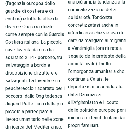
una più ampia tendenza alla
(l’agenzia europea delle
criminalizzazione della
guardie di costiera e di
solidarietà. Tendenza
confine) e tutte le altre da
concretizzatasi anche in
diverse Ong coordinate
un’ordinanza che vietava di
come sempre con la Guardia
dare da mangiare ai migranti
Costiera italiana. La piccola
a Ventimiglia (ora ritirata a
nave Iuventa da sola ha
seguito delle proteste della
assistito 2.147 persone, tra
società civile). Inoltre:
salvataggio a bordo e
l’emergenza umanitaria che
disposizione di zattere e
continua a Calais, le
salvagenti. La Iuventa è un
deportazioni sconsiderate
peschereccio riadattato per i
dalla Danimarca
soccorsi dalla Ong tedesca
all’Afghanistan e il costo
Jugend Rettet, una delle più
delle politiche europee per i
piccole a partecipare al
minori soli tenuti lontani dai
lavoro umanitario nelle zone
propri familiari.
di ricerca del Mediterraneo.