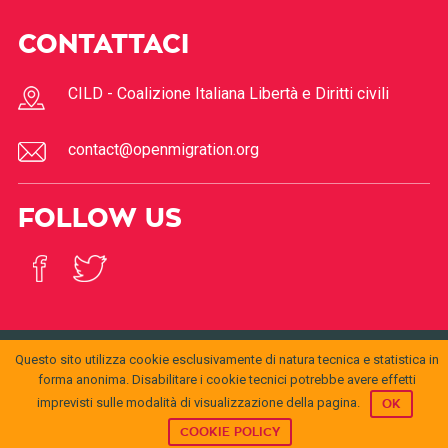
CONTATTACI
CILD - Coalizione Italiana Libertà e Diritti civili
contact@openmigration.org
FOLLOW US
Questo sito utilizza cookie esclusivamente di natura tecnica e statistica in
© 2017
Open
forma anonima. Disabilitare i cookie tecnici potrebbe avere effetti
openmigration.org
by
CILD
is licensed under a
Creative
Migration
Commons Attribution 4.0 International License
.
imprevisti sulle modalità di visualizzazione della pagina.
Permissions beyond the scope of this license may be
OK
available at
info@cild.eu
COOKIE POLICY