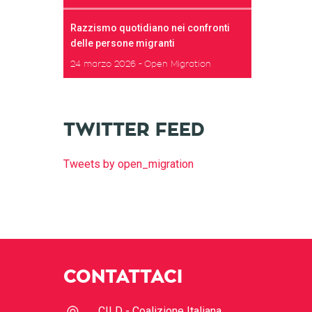
Razzismo quotidiano nei confronti
delle persone migranti
24 marzo 2026
Open Migration
TWITTER FEED
Tweets by open_migration
CONTATTACI
CILD - Coalizione Italiana