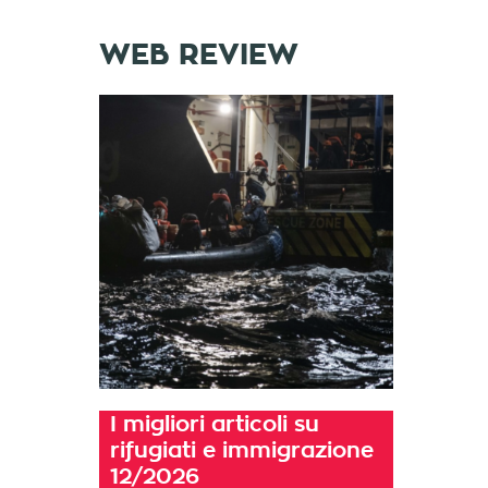
WEB REVIEW
I migliori articoli su
rifugiati e immigrazione
12/2026