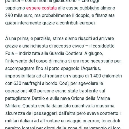
politica – come molti la giudicarono – che oggi
sappiamo
essere costata
alle casse pubbliche almeno
290 mila euro, ma probabilmente il doppio, e finanziata
quasi interamente grazie a contributi europei.
A una prima, e parziale, stima siamo riusciti ad arrivare
grazie a una richiesta di accesso civico – il cosiddetto
Foia – indirizzata alla Guardia Costiera. A giugno,
l’intervento del corpo di marina si era reso necessario per
accompagnare fino al porto spagnolo l’Aquarius,
impossibilitata ad affrontare un viaggio di 1.400 chilometri
con 630 naufraghi a bordo. Così, per agevolare le
operazioni, 400 persone erano state trasferite sul
pattugliatore Dattilo e sulla nave Orione della Marina
Militare. Questa scelta da un lato garantiva la massima
sicurezza dei passeggeri, dall’altra però aveva costretto i
militari italiani ad affrontare un viaggio oneroso, tenendoli
peraltro lontani per giorni dalle zone di salvataggio di loro