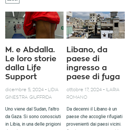
M. e Abdalla.
Libano, da
Le loro storie
paese di
dalla Life
ingresso a
Support
paese di fuga
-
-
dicembre 5, 2024
LIDIA
ottobre 17, 2024
ILARIA
GINESTRA GIUFFRIDA
ROMANO
Uno viene dal Sudan, l'altro
Da decenni il Libano è un
da Gaza. Si sono conosciuti
paese che accoglie rifugiati
in Libia, in una delle prigioni
provenienti dai paesi vicini.