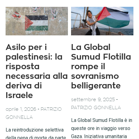
Asilo per i
La Global
palestinesi: la
Sumud Flotilla
risposta
rompe il
necessaria alla
sovranismo
deriva di
belligerante
Israele
-
settembre 9, 2025
PATRIZIO GONNELLA
-
aprile 1, 2026
PATRIZIO
GONNELLA
La Global Sumud Flotilla è in
queste ore in viaggio verso
La reintroduzione selettiva
Gaza. Iniziativa umanitaria
della pena di morte da parte