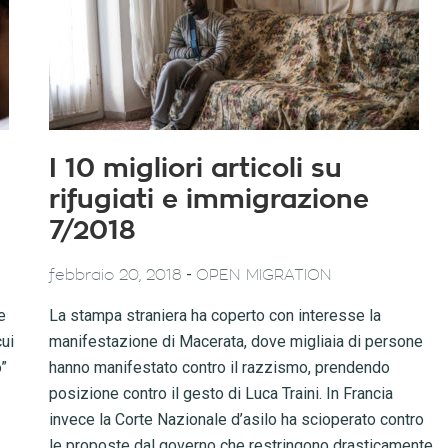
I 10 migliori articoli su
rifugiati e immigrazione
7/2018
-
febbraio 20, 2018
OPEN MIGRATION
e
La stampa straniera ha coperto con interesse la
cui
manifestazione di Macerata, dove migliaia di persone
o”
hanno manifestato contro il razzismo, prendendo
posizione contro il gesto di Luca Traini. In Francia
invece la Corte Nazionale d’asilo ha scioperato contro
le proposte dal governo che restringono drasticamente