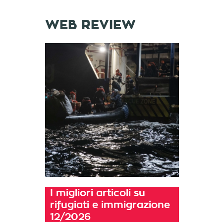
WEB REVIEW
I migliori articoli su
rifugiati e immigrazione
12/2026