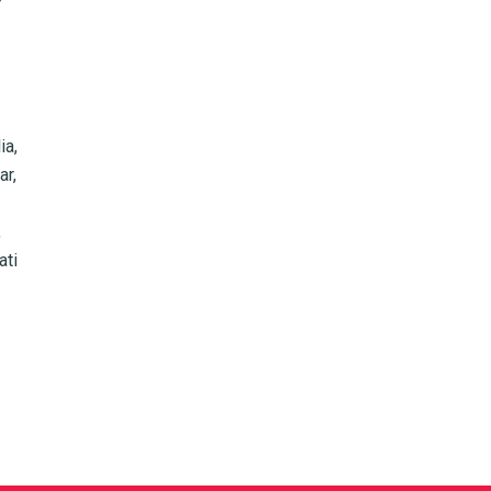
ia,
ar,
,
ati