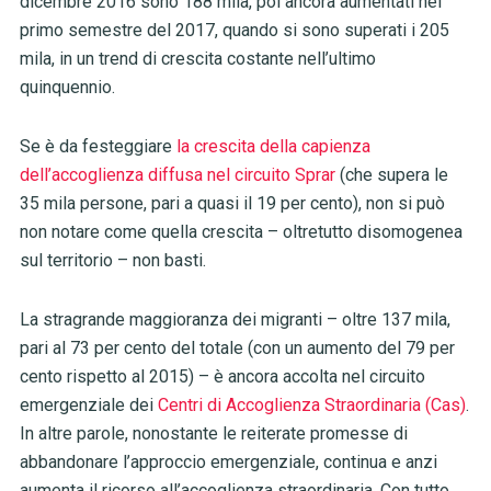
dicembre 2016 sono 188 mila, poi ancora aumentati nel
primo semestre del 2017, quando si sono superati i 205
mila, in un trend di crescita costante nell’ultimo
quinquennio.
Se è da festeggiare
la crescita della capienza
dell’accoglienza diffusa nel circuito Sprar
(che supera le
35 mila persone, pari a quasi il 19 per cento), non si può
non notare come quella crescita – oltretutto disomogenea
sul territorio – non basti.
La stragrande maggioranza dei migranti – oltre 137 mila,
pari al 73 per cento del totale (con un aumento del 79 per
cento rispetto al 2015) – è ancora accolta nel circuito
emergenziale dei
Centri di Accoglienza Straordinaria (Cas)
.
In altre parole, nonostante le reiterate promesse di
abbandonare l’approccio emergenziale, continua e anzi
aumenta il ricorso all’accoglienza straordinaria. Con tutto