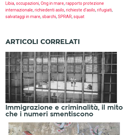
Libia
,
occupazioni
,
Ong in mare
,
rapporto protezione
internazionale
,
richiedenti asilo
,
richieste d'asilo
,
rifugiati
,
salvataggi in mare
,
sbarchi
,
SPRAR
,
squat
Immigrazione e criminalità, il mito
che i numeri smentiscono