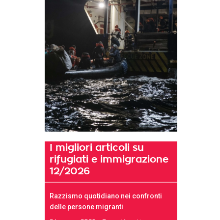
I migliori articoli su
rifugiati e immigrazione
12/2026
Razzismo quotidiano nei confronti
delle persone migranti
t