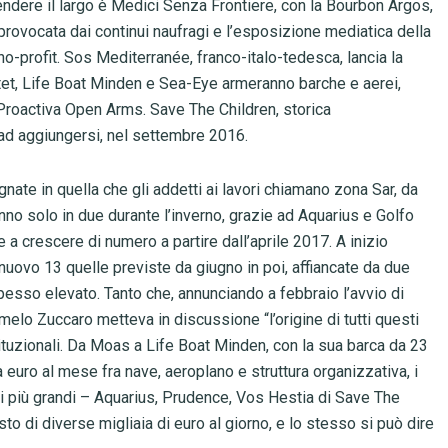
endere il largo è Medici Senza Frontiere, con la Bourbon Argos,
 provocata dai continui naufragi e l’esposizione mediatica della
no-profit. Sos Mediterranée, franco-italo-tedesca, lancia la
et, Life Boat Minden e Sea-Eye armeranno barche e aerei,
i Proactiva Open Arms. Save The Children, storica
a ad aggiungersi, nel settembre 2016.
nate in quella che gli addetti ai lavori chiamano zona Sar, da
no solo in due durante l’inverno, grazie ad Aquarius e Golfo
a crescere di numero a partire dall’aprile 2017. A inizio
nuovo 13 quelle previste da giugno in poi, affiancate da due
spesso elevato. Tanto che, annunciando a febbraio l’avvio di
rmelo Zuccaro metteva in discussione “l’origine di tutti questi
tituzionali. Da Moas a Life Boat Minden, con la sua barca da 23
 euro al mese fra nave, aeroplano e struttura organizzativa, i
i più grandi – Aquarius, Prudence, Vos Hestia di Save The
o di diverse migliaia di euro al giorno, e lo stesso si può dire