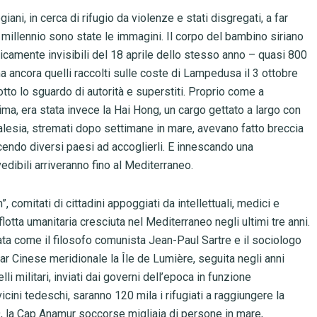
iani, in cerca di rifugio da violenze e stati disgregati, a far
di millennio sono state le immagini. Il corpo del bambino siriano
gicamente invisibili del 18 aprile dello stesso anno – quasi 800
 ancora quelli raccolti sulle coste di Lampedusa il 3 ottobre
otto lo sguardo di autorità e superstiti. Proprio come a
ima, era stata invece la Hai Hong, un cargo gettato a largo con
alesia, stremati dopo settimane in mare, avevano fatto breccia
cendo diversi paesi ad accoglierli. E innescando una
vedibili arriveranno fino al Mediterraneo.
, comitati di cittadini appoggiati da intellettuali, medici e
 flotta umanitaria cresciuta nel Mediterraneo negli ultimi tre anni.
ata come il filosofo comunista Jean-Paul Sartre e il sociologo
r Cinese meridionale la Île de Lumière, seguita negli anni
li militari, inviati dai governi dell’epoca in funzione
icini tedeschi, saranno 120 mila i rifugiati a raggiungere la
9, la Cap Anamur soccorse migliaia di persone in mare,