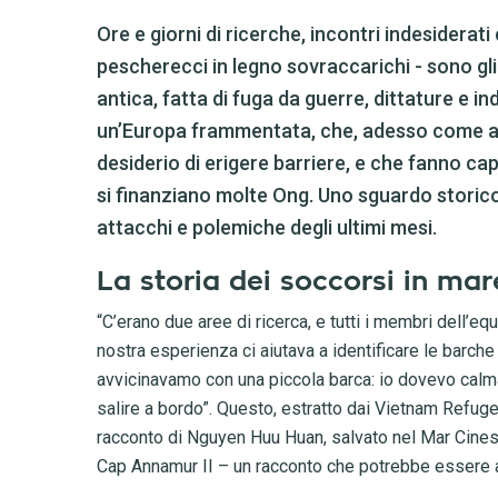
Ore e giorni di ricerche, incontri indesiderati
pescherecci in legno sovraccarichi - sono gli
antica, fatta di fuga da guerre, dittature e ind
un’Europa frammentata, che, adesso come allo
desiderio di erigere barriere, e che fanno ca
si finanziano molte Ong. Uno sguardo storico
attacchi e polemiche degli ultimi mesi.
La storia dei soccorsi in ma
“C’erano due aree di ricerca, e tutti i membri dell’eq
nostra esperienza ci aiutava a identificare le barche
avvicinavamo con una piccola barca: io dovevo calmare
salire a bordo”. Questo, estratto dai Vietnam Refug
racconto di Nguyen Huu Huan, salvato nel Mar Cinese
Cap Annamur II – un racconto che potrebbe essere a