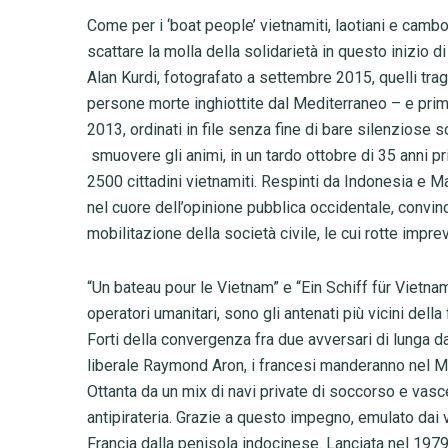
Come per i ‘boat people’ vietnamiti, laotiani e cambog
scattare la molla della solidarietà in questo inizio 
Alan Kurdi, fotografato a settembre 2015, quelli tra
persone morte inghiottite dal Mediterraneo – e prima
2013, ordinati in file senza fine di bare silenziose s
smuovere gli animi, in un tardo ottobre di 35 anni pr
2500 cittadini vietnamiti. Respinti da Indonesia e M
nel cuore dell’opinione pubblica occidentale, convin
mobilitazione della società civile, le cui rotte impre
“Un bateau pour le Vietnam” e “Ein Schiff für Vietnam”
operatori umanitari, sono gli antenati più vicini della
Forti della convergenza fra due avversari di lunga d
liberale Raymond Aron, i francesi manderanno nel Ma
Ottanta da un mix di navi private di soccorso e vascel
antipirateria. Grazie a questo impegno, emulato dai v
Francia dalla penisola indocinese. Lanciata nel 197