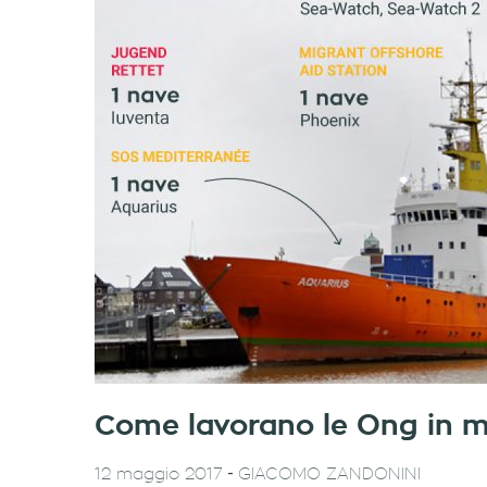
Come lavorano le Ong in 
-
12 maggio 2017
GIACOMO ZANDONINI