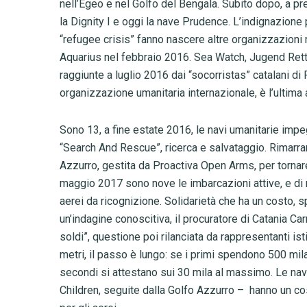
nell’Egeo e nel Golfo del Bengala. Subito dopo, a pr
la Dignity I e oggi la nave Prudence. L’indignazione
“refugee crisis” fanno nascere altre organizzazioni 
Aquarius nel febbraio 2016. Sea Watch, Jugend Rett
raggiunte a luglio 2016 dai “socorristas” catalani d
organizzazione umanitaria internazionale, è l’ultim
Sono 13, a fine estate 2016, le navi umanitarie impeg
“Search And Rescue”, ricerca e salvataggio. Rimarran
Azzurro, gestita da Proactiva Open Arms, per tornare 
maggio 2017 sono nove le imbarcazioni attive, e di 
aerei da ricognizione. Solidarietà che ha un costo, 
un’indagine conoscitiva, il procuratore di Catania Ca
soldi”, questione poi rilanciata da rappresentanti is
metri, il passo è lungo: se i primi spendono 500 mila
secondi si attestano sui 30 mila al massimo. Le nav
Children, seguite dalla Golfo Azzurro – hanno un cost