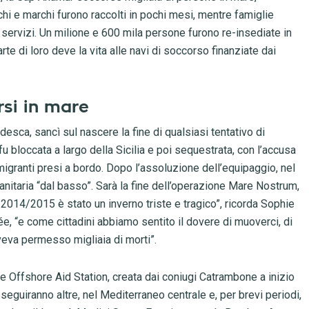
hi e marchi furono raccolti in pochi mesi, mentre famiglie
servizi. Un milione e 600 mila persone furono re-insediate in
te di loro deve la vita alle navi di soccorso finanziate dai
rsi in mare
desca, sancì sul nascere la fine di qualsiasi tentativo di
bloccata a largo della Sicilia e poi sequestrata, con l’accusa
7 migranti presi a bordo. Dopo l’assoluzione dell’equipaggio, nel
nitaria “dal basso”. Sarà la fine dell’operazione Mare Nostrum,
 2014/2015 è stato un inverno triste e tragico”, ricorda Sophie
ée, “e come cittadini abbiamo sentito il dovere di muoverci, di
aveva permesso migliaia di morti”.
e Offshore Aid Station, creata dai coniugi Catrambone a inizio
eguiranno altre, nel Mediterraneo centrale e, per brevi periodi,