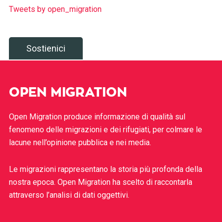
Tweets by open_migration
Sostienici
OPEN MIGRATION
Open Migration produce informazione di qualità sul
fenomeno delle migrazioni e dei rifugiati, per colmare le
lacune nell’opinione pubblica e nei media.
Le migrazioni rappresentano la storia più profonda della
nostra epoca. Open Migration ha scelto di raccontarla
attraverso l’analisi di dati oggettivi.