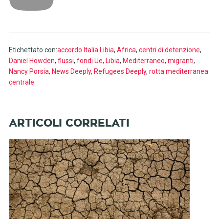
Etichettato con:
accordo Italia Libia
,
Africa
,
centri di detenzione
,
Daniel Howden
,
flussi
,
fondi Ue
,
Libia
,
Mediterraneo
,
migranti
,
Nancy Porsia
,
News Deeply
,
Refugees Deeply
,
rotta mediterranea
centrale