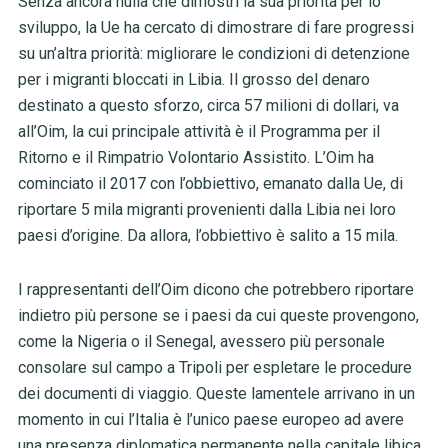
Senza ancora nulla che dimostri la sua priorità per lo
sviluppo, la Ue ha cercato di dimostrare di fare progressi
su un’altra priorità: migliorare le condizioni di detenzione
per i migranti bloccati in Libia. Il grosso del denaro
destinato a questo sforzo, circa 57 milioni di dollari, va
all’Oim, la cui principale attività è il Programma per il
Ritorno e il Rimpatrio Volontario Assistito. L’Oim ha
cominciato il 2017 con l’obbiettivo, emanato dalla Ue, di
riportare 5 mila migranti provenienti dalla Libia nei loro
paesi d’origine. Da allora, l’obbiettivo è salito a 15 mila.
I rappresentanti dell’Oim dicono che potrebbero riportare
indietro più persone se i paesi da cui queste provengono,
come la Nigeria o il Senegal, avessero più personale
consolare sul campo a Tripoli per espletare le procedure
dei documenti di viaggio. Queste lamentele arrivano in un
momento in cui l’Italia è l’unico paese europeo ad avere
una presenza diplomatica permanente nella capitale libica.