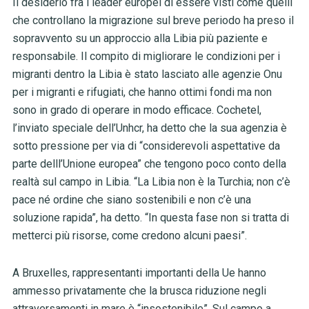
Il desiderio fra i leader europei di essere visti come quelli
che controllano la migrazione sul breve periodo ha preso il
sopravvento su un approccio alla Libia più paziente e
responsabile. Il compito di migliorare le condizioni per i
migranti dentro la Libia è stato lasciato alle agenzie Onu
per i migranti e rifugiati, che hanno ottimi fondi ma non
sono in grado di operare in modo efficace. Cochetel,
l’inviato speciale dell’Unhcr, ha detto che la sua agenzia è
sotto pressione per via di “considerevoli aspettative da
parte delll’Unione europea” che tengono poco conto della
realtà sul campo in Libia. “La Libia non è la Turchia; non c’è
pace né ordine che siano sostenibili e non c’è una
soluzione rapida”, ha detto. “In questa fase non si tratta di
metterci più risorse, come credono alcuni paesi”.
A Bruxelles, rappresentanti importanti della Ue hanno
ammesso privatamente che la brusca riduzione negli
attraversamenti in mare è “insostenibile”. Sul campo a