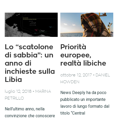
Lo “scatolone
Priorità
di sabbia”: un
europee,
anno di
realtà libiche
inchieste sulla
-
ottobre 12, 2017
DANIEL
Libia
HOWDEN
-
luglio 12, 2018
MARINA
News Deeply ha da poco
PETRILLO
pubblicato un importante
lavoro di lungo formato dal
Nell’ultimo anno, nella
titolo “Central
convinzione che conoscere