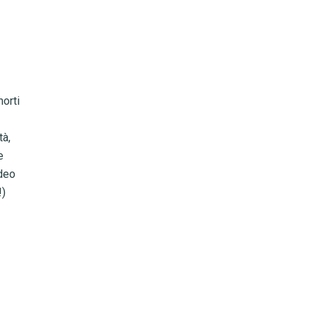
morti
tà,
e
ideo
!)