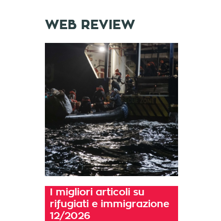
WEB REVIEW
I migliori articoli su
rifugiati e immigrazione
12/2026