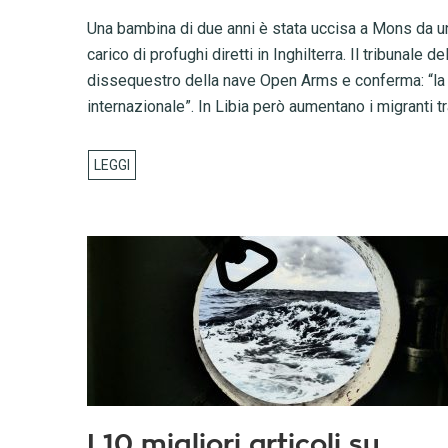
Una bambina di due anni è stata uccisa a Mons da un
carico di profughi diretti in Inghilterra. Il tribunale
dissequestro della nave Open Arms e conferma: “la L
internazionale”. In Libia però aumentano i migranti tra
I 10 migliori articoli su