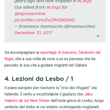
years ago and now trapped in
#Libya
.
Our latest from
#Libya
for
@espressonline
pic.twitter.com/Dq3WQNQXXC
— francesca mannocchi (@mannocchia)
December 10, 2017
Da accompagnare al
reportage di Giacomo Zandonini dal
Niger
, che a sua volta dà voce a un ex passeur che ha
passato la sua vita a guidare migranti nel Sahara.
4. Lezioni da Lesbo / 1
Il piano europeo per risolvere la “crisi dei rifugiati” sta
fallendo. È netto e inconfutabile il giudizio che
Jake
Halpern dà sul New Yorker
dall’isola greca di Lesbo, luogo
simbolo del limbo in cui stiamo costringendo migliaiadi