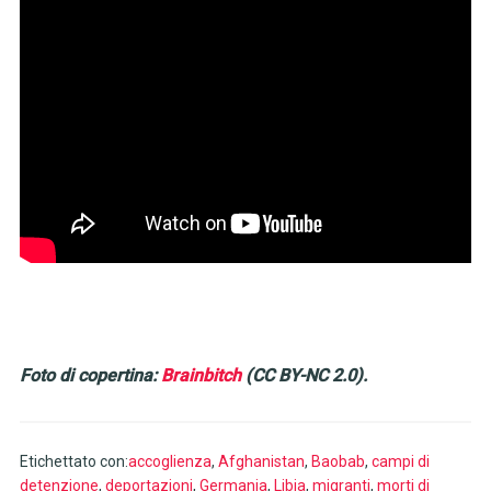
Foto di copertina:
Brainbitch
(CC BY-NC 2.0).
Etichettato con:
accoglienza
,
Afghanistan
,
Baobab
,
campi di
detenzione
,
deportazioni
,
Germania
,
Libia
,
migranti
,
morti di