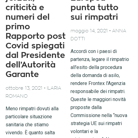
criticità e
punta tutto
numeri del
sui rimpatri
primo
-
maggio 14, 2021
ANNA
Rapporto post
DOTTI
Covid spiegati
Accordi con i paesi di
dal Presidente
partenza, legare il rimpatrio
dell’Autorità
all'esito della procedura
Garante
della domanda di asilo,
rendere Frontex l'Agenzia
-
ottobre 13, 2021
ILARIA
responsabile dei rimpatri.
ROMANO
Queste le maggiori novità
proposte dalla
Meno rimpatri dovuti alla
Commissione nella “nuova
particolare situazione
strategia UE sui rimpatri
sanitaria che stiamo
volontari e la
vivendo. È quanto salta