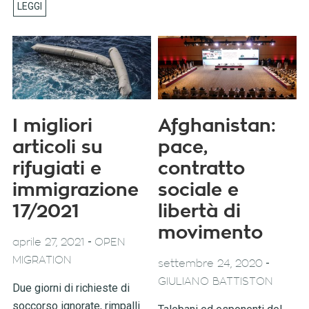
I migliori
Afghanistan:
articoli su
pace,
rifugiati e
contratto
immigrazione
sociale e
17/2021
libertà di
movimento
-
aprile 27, 2021
OPEN
MIGRATION
-
settembre 24, 2020
GIULIANO BATTISTON
Due giorni di richieste di
soccorso ignorate, rimpalli