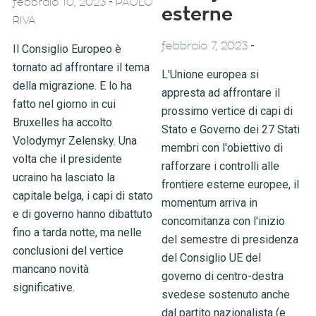
-
febbraio 10, 2023
PAOLO
esterne
RIVA
-
febbraio 7, 2023
Il Consiglio Europeo è
tornato ad affrontare il tema
L'Unione europea si
della migrazione. E lo ha
appresta ad affrontare il
fatto nel giorno in cui
prossimo vertice di capi di
Bruxelles ha accolto
Stato e Governo dei 27 Stati
Volodymyr Zelensky. Una
membri con l'obiettivo di
volta che il presidente
rafforzare i controlli alle
ucraino ha lasciato la
frontiere esterne europee, il
capitale belga, i capi di stato
momentum arriva in
e di governo hanno dibattuto
concomitanza con l'inizio
fino a tarda notte, ma nelle
del semestre di presidenza
conclusioni del vertice
del Consiglio UE del
mancano novità
governo di centro-destra
significative.
svedese sostenuto anche
dal partito nazionalista (e