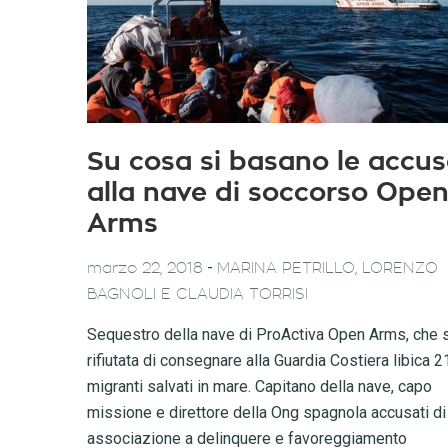
Su cosa si basano le accu
alla nave di soccorso Ope
Arms
-
marzo 22, 2018
MARINA PETRILLO, LORENZO
BAGNOLI E CLAUDIA TORRISI
Sequestro della nave di ProActiva Open Arms, che s
rifiutata di consegnare alla Guardia Costiera libica 2
migranti salvati in mare. Capitano della nave, capo
missione e direttore della Ong spagnola accusati di
associazione a delinquere e favoreggiamento