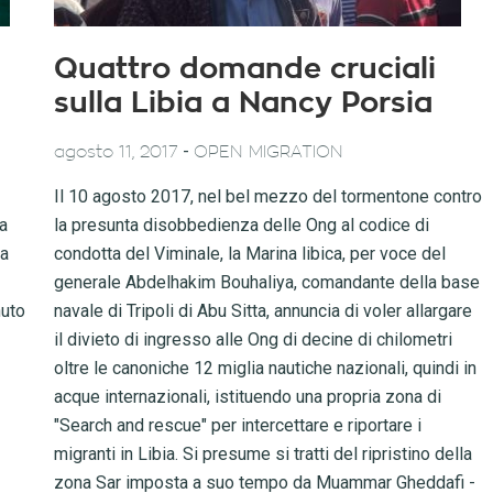
Quattro domande cruciali
sulla Libia a Nancy Porsia
-
agosto 11, 2017
OPEN MIGRATION
Il 10 agosto 2017, nel bel mezzo del tormentone contro
la
la presunta disobbedienza delle Ong al codice di
ha
condotta del Viminale, la Marina libica, per voce del
generale Abdelhakim Bouhaliya, comandante della base
nuto
navale di Tripoli di Abu Sitta, annuncia di voler allargare
il divieto di ingresso alle Ong di decine di chilometri
oltre le canoniche 12 miglia nautiche nazionali, quindi in
acque internazionali, istituendo una propria zona di
"Search and rescue" per intercettare e riportare i
migranti in Libia. Si presume si tratti del ripristino della
zona Sar imposta a suo tempo da Muammar Gheddafi -