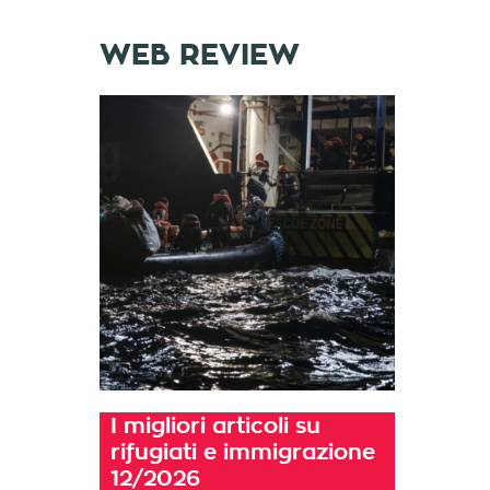
WEB REVIEW
I migliori articoli su
rifugiati e immigrazione
12/2026