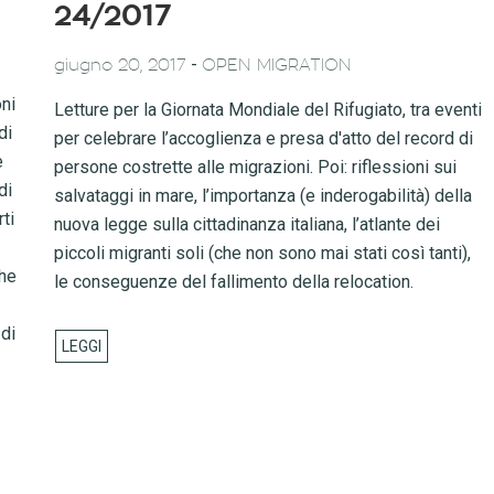
24/2017
-
giugno 20, 2017
OPEN MIGRATION
ni
Letture per la Giornata Mondiale del Rifugiato, tra eventi
di
per celebrare l’accoglienza e presa d'atto del record di
e
persone costrette alle migrazioni. Poi: riflessioni sui
di
salvataggi in mare, l’importanza (e inderogabilità) della
rti
nuova legge sulla cittadinanza italiana, l’atlante dei
piccoli migranti soli (che non sono mai stati così tanti),
che
le conseguenze del fallimento della relocation.
 di