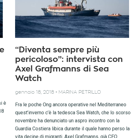
se
“Diventa sempre più
n
pericoloso”: intervista con
Axel Grafmanns di Sea
Watch
-
gennaio 18, 2018
MARINA PETRILLO
i è
Fra le poche Ong ancora operative nel Mediterraneo
18
quest’inverno c’è la tedesca Sea Watch, che lo scorso
novembre ha denunciato un aspro incontro con la
Guardia Costiera libica durante il quale hanno perso la
vita decine di migranti. Axel Grafmanns, già CEO