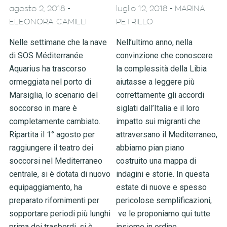
-
-
agosto 2, 2018
luglio 12, 2018
MARINA
ELEONORA CAMILLI
PETRILLO
Nelle settimane che la nave
Nell’ultimo anno, nella
di SOS Méditerranée
convinzione che conoscere
Aquarius ha trascorso
la complessità della Libia
ormeggiata nel porto di
aiutasse a leggere più
Marsiglia, lo scenario del
correttamente gli accordi
soccorso in mare è
siglati dall’Italia e il loro
completamente cambiato.
impatto sui migranti che
Ripartita il 1° agosto per
attraversano il Mediterraneo,
raggiungere il teatro dei
abbiamo pian piano
soccorsi nel Mediterraneo
costruito una mappa di
centrale, si è dotata di nuovo
indagini e storie. In questa
equipaggiamento, ha
estate di nuove e spesso
preparato rifornimenti per
pericolose semplificazioni,
sopportare periodi più lunghi
ve le proponiamo qui tutte
prima dei trasbordi, si è
insieme in ordine