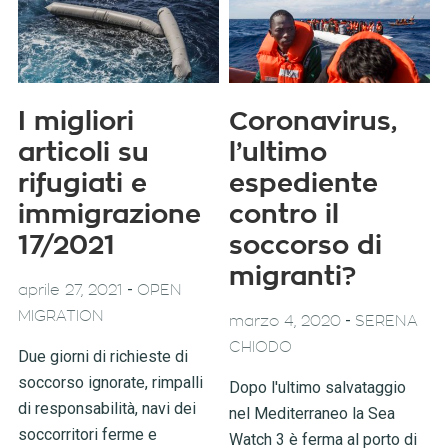
I migliori
Coronavirus,
articoli su
l’ultimo
rifugiati e
espediente
immigrazione
contro il
17/2021
soccorso di
migranti?
-
aprile 27, 2021
OPEN
MIGRATION
-
marzo 4, 2020
SERENA
CHIODO
Due giorni di richieste di
soccorso ignorate, rimpalli
Dopo l'ultimo salvataggio
di responsabilità, navi dei
nel Mediterraneo la Sea
soccorritori ferme e
Watch 3 è ferma al porto di