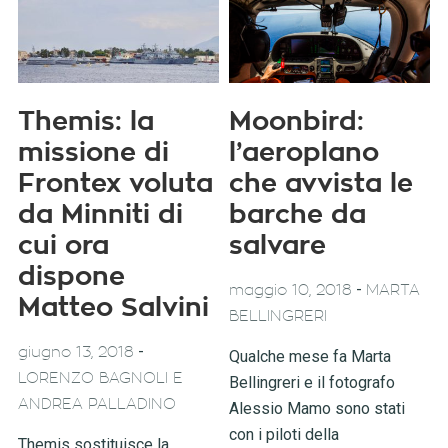
Themis: la
Moonbird:
missione di
l’aeroplano
Frontex voluta
che avvista le
da Minniti di
barche da
cui ora
salvare
dispone
-
maggio 10, 2018
MARTA
Matteo Salvini
BELLINGRERI
-
giugno 13, 2018
Qualche mese fa Marta
LORENZO BAGNOLI E
Bellingreri e il fotografo
ANDREA PALLADINO
Alessio Mamo sono stati
con i piloti della
Themis sostituisce la