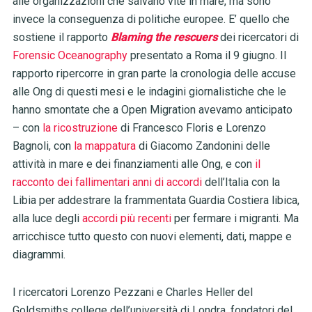
alle organizzazioni che salvano vite in mare, ma sono
invece la conseguenza di politiche europee. E’ quello che
sostiene il rapporto
Blaming the rescuers
dei ricercatori di
Forensic Oceanography
presentato a Roma il 9 giugno. Il
rapporto ripercorre in gran parte la cronologia delle accuse
alle Ong di questi mesi e le indagini giornalistiche che le
hanno smontate che a Open Migration avevamo anticipato
– con
la ricostruzione
di Francesco Floris e Lorenzo
Bagnoli, con
la mappatura
di Giacomo Zandonini delle
attività in mare e dei finanziamenti alle Ong, e con
il
racconto dei fallimentari anni di accordi
dell’Italia con la
Libia per addestrare la frammentata Guardia Costiera libica,
alla luce degli
accordi più recenti
per fermare i migranti. Ma
arricchisce tutto questo con nuovi elementi, dati, mappe e
diagrammi.
I ricercatori L
orenzo Pezzani e Charles Heller del
Goldsmiths college dell’università di Londra,
fondatori del