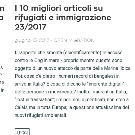
un
I 10 migliori articoli su
a
rifugiati e immigrazione
23/2017
-
giugno 13, 2017
OPEN MIGRATION
a
Il rapporto che smonta (scientificamente) le accuse
contro le Ong in mare - proprio mentre queste sono
o,
oggetto di un nuovo attacco da parte della Marina libica.
e
Poi: cosa c’è dietro i numeri record di bengalesi in
se
arrivo in Italia? E cosa ci dicono le “impronte digitali”
 in
delle persone in movimento? Inoltre: migranti in Italia,
“lost in translation”; i minori soli dimenticati, non solo a
Calais ma in tutta Europa; la questione attualissima dei
nuovi rifugiati ambientali.