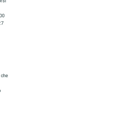
rsi
800
27
 che
o