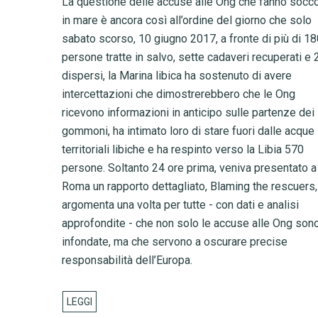
La questione delle accuse alle Ong che fanno socco
in mare è ancora così all’ordine del giorno che solo
sabato scorso, 10 giugno 2017, a fronte di più di 1
persone tratte in salvo, sette cadaveri recuperati e 
dispersi, la Marina libica ha sostenuto di avere
intercettazioni che dimostrerebbero che le Ong
ricevono informazioni in anticipo sulle partenze dei
gommoni, ha intimato loro di stare fuori dalle acque
territoriali libiche e ha respinto verso la Libia 570
persone. Soltanto 24 ore prima, veniva presentato a
Roma un rapporto dettagliato, Blaming the rescuers,
argomenta una volta per tutte - con dati e analisi
approfondite - che non solo le accuse alle Ong son
infondate, ma che servono a oscurare precise
responsabilità dell’Europa.