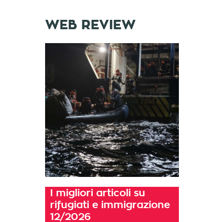
WEB REVIEW
I migliori articoli su
rifugiati e immigrazione
12/2026