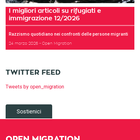
I migliori articoli su rifugiati e
immigrazione 12/2026
Razzismo quotidiano nei confronti delle persone migranti
24 marzo 2026
Open Migration
TWITTER FEED
Tweets by open_migration
Sostienici
OPEN MIGRATION