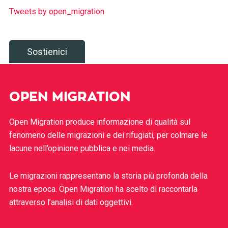
Tweets by open_migration
Sostienici
OPEN MIGRATION
Open Migration produce informazione di qualità sul
fenomeno delle migrazioni e dei rifugiati, per colmare le
lacune nell’opinione pubblica e nei media.
Le migrazioni rappresentano la storia più profonda della
nostra epoca. Open Migration ha scelto di raccontarla
attraverso l’analisi di dati oggettivi.