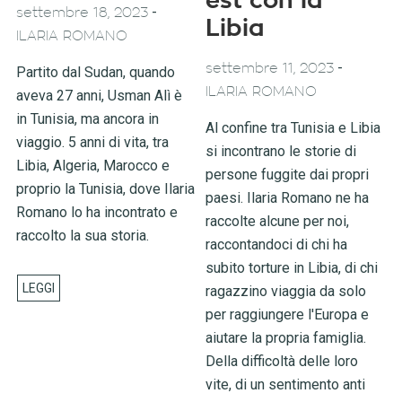
est con la
-
settembre 18, 2023
Libia
ILARIA ROMANO
-
settembre 11, 2023
Partito dal Sudan, quando
ILARIA ROMANO
aveva 27 anni, Usman Alì è
in Tunisia, ma ancora in
Al confine tra Tunisia e Libia
viaggio. 5 anni di vita, tra
si incontrano le storie di
Libia, Algeria, Marocco e
persone fuggite dai propri
proprio la Tunisia, dove Ilaria
paesi. Ilaria Romano ne ha
Romano lo ha incontrato e
raccolte alcune per noi,
raccolto la sua storia.
raccontandoci di chi ha
subito torture in Libia, di chi
ragazzino viaggia da solo
per raggiungere l'Europa e
aiutare la propria famiglia.
Della difficoltà delle loro
vite, di un sentimento anti