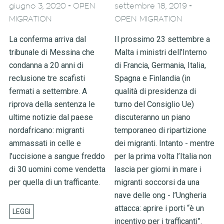
-
-
giugno 3, 2020
OPEN
settembre 18, 2019
MIGRATION
OPEN MIGRATION
La conferma arriva dal
Il prossimo 23 settembre a
tribunale di Messina che
Malta i ministri dell’Interno
condanna a 20 anni di
di Francia, Germania, Italia,
reclusione tre scafisti
Spagna e Finlandia (in
fermati a settembre. A
qualità di presidenza di
riprova della sentenza le
turno del Consiglio Ue)
ultime notizie dal paese
discuteranno un piano
nordafricano: migranti
temporaneo di ripartizione
ammassati in celle e
dei migranti. Intanto - mentre
l’uccisione a sangue freddo
per la prima volta l’Italia non
di 30 uomini come vendetta
lascia per giorni in mare i
per quella di un trafficante.
migranti soccorsi da una
nave delle ong - l’Ungheria
attacca: aprire i porti “è un
incentivo per i trafficanti”.