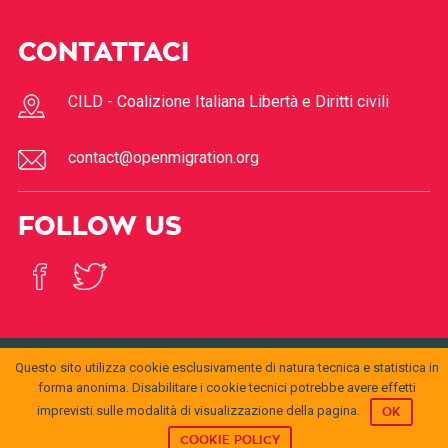
CONTATTACI
CILD - Coalizione Italiana Libertà e Diritti civili
contact@openmigration.org
FOLLOW US
Questo sito utilizza cookie esclusivamente di natura tecnica e statistica in
© 2017
Open
forma anonima. Disabilitare i cookie tecnici potrebbe avere effetti
openmigration.org
by
CILD
is licensed under a
Creative
Migration
Commons Attribution 4.0 International License
.
imprevisti sulle modalità di visualizzazione della pagina.
OK
Permissions beyond the scope of this license may be
available at
info@cild.eu
COOKIE POLICY